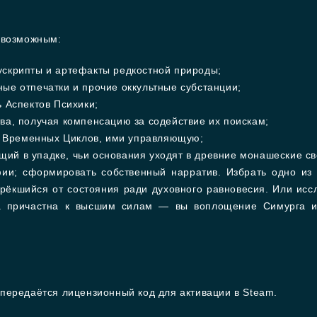
 возможным:
ускрипты и артефакты редкостной природы;
ые отпечатки и прочие оккультные субстанции;
ь Аспектов Психики;
ва, получая компенсацию за содействие их поискам;
 Временных Циклов, ими управляющую;
ий в упадке, чьи основания уходят в древние монашеские св
фии; сформировать собственный нарратив. Избрать одно и
рёкшийся от состояния ради духовного равновесия. Или исс
а причастна к высшим силам — вы воплощение Симурга и
передаётся лицензионный код для активации в Steam.