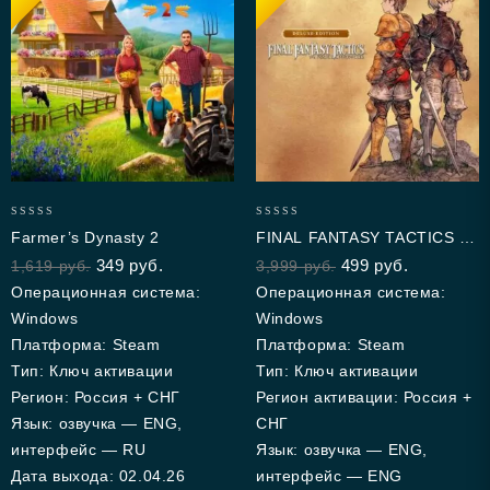
0
0
Farmer’s Dynasty 2
FINAL FANTASY TACTICS —
out
out
The Ivalice Chronicles
349
руб.
499
руб.
1,619
руб.
3,999
руб.
of
of
5
5
Операционная система:
Операционная система:
Windows
Windows
Платформа: Steam
Платформа: Steam
Тип: Ключ активации
Тип: Ключ активации
Регион: Россия + СНГ
Регион активации: Россия +
Язык: озвучка — ENG,
СНГ
интерфейс — RU
Язык: озвучка — ENG,
Дата выхода: 02.04.26
интерфейс — ENG