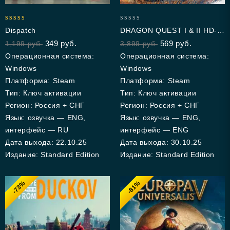
5.00
0
Dispatch
DRAGON QUEST I & II HD-
out of 5
out
2D Remake
349
руб.
569
руб.
1,199
руб.
3,899
руб.
of
5
Операционная система:
Операционная система:
Windows
Windows
Платформа: Steam
Платформа: Steam
Тип: Ключ активации
Тип: Ключ активации
Регион: Россия + СНГ
Регион: Россия + СНГ
Язык: озвучка — ENG,
Язык: озвучка — ENG,
интерфейс — RU
интерфейс — ENG
Дата выхода: 22.10.25
Дата выхода: 30.10.25
Издание: Standard Edition
Издание: Standard Edition
-73%
-81%