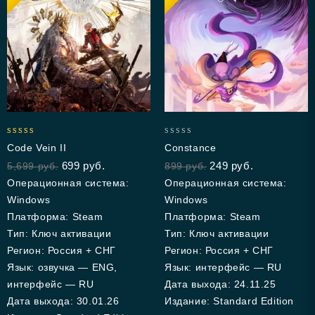
4.33
0
Code Vein II
Constance
out of 5
out
699
руб.
249
руб.
5,699
руб.
899
руб.
of
5
Операционная система:
Операционная система:
Windows
Windows
Платформа: Steam
Платформа: Steam
Тип: Ключ активации
Тип: Ключ активации
Регион: Россия + СНГ
Регион: Россия + СНГ
Язык: озвучка — ENG,
Язык: интерфейс — RU
интерфейс — RU
Дата выхода: 24.11.25
Дата выхода: 30.01.26
Издание: Standard Edition