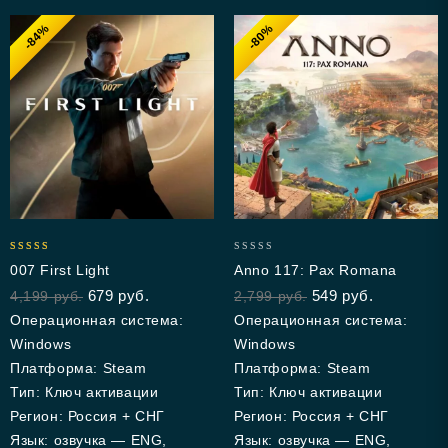
-84%
-80%
4.67
0
007 First Light
Anno 117: Pax Romana
out of 5
out
679
руб.
549
руб.
4,199
руб.
2,799
руб.
of
5
Операционная система:
Операционная система:
Windows
Windows
Платформа: Steam
Платформа: Steam
Тип: Ключ активации
Тип: Ключ активации
Регион: Россия + СНГ
Регион: Россия + СНГ
Язык: озвучка — ENG,
Язык: озвучка — ENG,