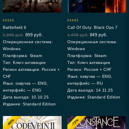
4.93
5.00
Battlefield 6
Call Of Duty: Black Ops 7
out of 5
out of 5
899
руб.
849
руб.
5,999
руб.
4,999
руб.
Операционная система:
Операционная система:
Windows
Windows
Платформа: Steam
Платформа: Steam
Тип: Ключ активации
Тип: Ключ активации
Регион активации: Россия +
Регион: Россия + СНГ
СНГ
Язык: озвучка — ENG,
Язык: озвучка — ENG,
интерфейс — RU
интерфейс — ENG
Дата выхода: 14.11.25
Дата выхода: 10.10.25
Издание: Standard Edition
Издание: Standard Edition
-88%
-72%