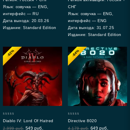
Язык: озвучка — ENG,
СНГ
интерфейс — RU
Язык: озвучка — ENG,
Дата выхода: 20.03.26
интерфейс — ENG
Издание: Standard Edition
Дата выхода: 31.07.25
Издание: Standard Edition
-82%
-84%
0
0
Diablo IV: Lord Of Hatred
Directive 8020
out
out
549
руб.
649
руб.
2,999
руб.
4,179
руб.
of
of