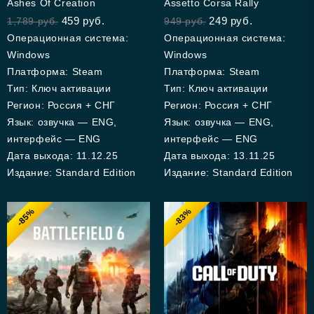
Ashes Of Creation
Assetto Corsa Rally
out
out
459
руб.
249
руб.
1,789
руб.
949
руб.
of
of
5
5
Операционная система:
Операционная система:
Windows
Windows
Платформа: Steam
Платформа: Steam
Тип: Ключ активации
Тип: Ключ активации
Регион: Россия + СНГ
Регион: Россия + СНГ
Язык: озвучка — ENG,
Язык: озвучка — ENG,
интерфейс — ENG
интерфейс — ENG
Дата выхода: 11.12.25
Дата выхода: 13.11.25
Издание: Standard Edition
Издание: Standard Edition
-85%
-83%