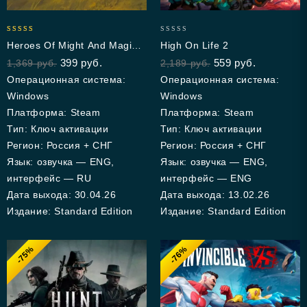
5.00
0
Heroes Of Might And Magic:
High On Life 2
out of 5
out
Olden Era
399
руб.
559
руб.
1,369
руб.
2,189
руб.
of
5
Операционная система:
Операционная система:
Windows
Windows
Платформа: Steam
Платформа: Steam
Тип: Ключ активации
Тип: Ключ активации
Регион: Россия + СНГ
Регион: Россия + СНГ
Язык: озвучка — ENG,
Язык: озвучка — ENG,
интерфейс — RU
интерфейс — ENG
Дата выхода: 30.04.26
Дата выхода: 13.02.26
Издание: Standard Edition
Издание: Standard Edition
-75%
-76%