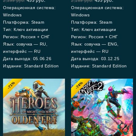
499
руб.
499
руб.
2,399
руб.
2,159
руб.
of
5
Операционная система:
Операционная система:
Windows
Windows
Платформа: Steam
Платформа: Steam
Тип: Ключ активации
Тип: Ключ активации
Регион: Россия + СНГ
Регион: Россия + СНГ
Язык: озвучка — RU,
Язык: озвучка — ENG,
интерфейс — RU
интерфейс — RU
Дата выхода: 05.06.26
Дата выхода: 03.12.25
Издание: Standard Edition
Издание: Standard Edition
-71%
-74%