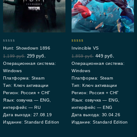
0
5.00
Hunt: Showdown 1896
Invincible VS
out
out of 5
299
руб.
449
руб.
1,199
руб.
1,859
руб.
of
5
Операционная система:
Операционная система:
Windows
Windows
Платформа: Steam
Платформа: Steam
Тип: Ключ активации
Тип: Ключ активации
Регион: Россия + СНГ
Регион: Россия + СНГ
Язык: озвучка — ENG,
Язык: озвучка — ENG,
интерфейс — RU
интерфейс — ENG
Дата выхода: 27.08.19
Дата выхода: 30.04.26
Издание: Standard Edition
Издание: Standard Edition