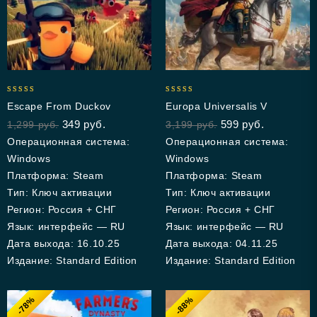
5.00
5.00
Escape From Duckov
Europa Universalis V
out of 5
out of 5
349
руб.
599
руб.
1,299
руб.
3,199
руб.
Операционная система:
Операционная система:
Windows
Windows
Платформа: Steam
Платформа: Steam
Тип: Ключ активации
Тип: Ключ активации
Регион: Россия + СНГ
Регион: Россия + СНГ
Язык: интерфейс — RU
Язык: интерфейс — RU
Дата выхода: 16.10.25
Дата выхода: 04.11.25
Издание: Standard Edition
Издание: Standard Edition
-78%
-88%