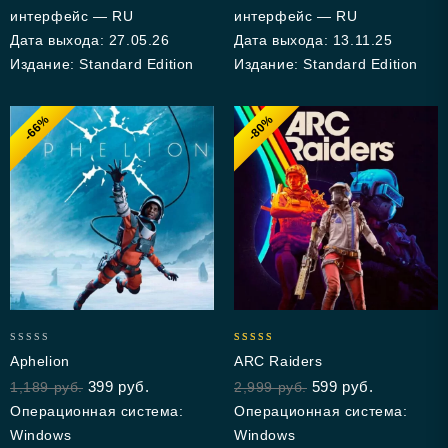
интерфейс — RU
интерфейс — RU
Дата выхода: 27.05.26
Дата выхода: 13.11.25
Издание: Standard Edition
Издание: Standard Edition
-66%
-80%
0
4.93
Aphelion
ARC Raiders
out
out of 5
399
руб.
599
руб.
1,189
руб.
2,999
руб.
of
5
Операционная система:
Операционная система:
Windows
Windows