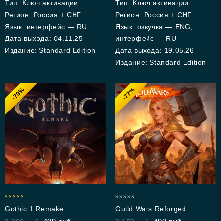
Тип: Ключ активации
Тип: Ключ активации
Регион: Россия + СНГ
Регион: Россия + СНГ
Язык: интерфейс — RU
Язык: озвучка — ENG,
Дата выхода: 04.11.25
интерфейс — RU
Издание: Standard Edition
Дата выхода: 19.05.26
Издание: Standard Edition
-79%
-77%
4.33
0
Gothic 1 Remake
Guild Wars Reforged
out of 5
out