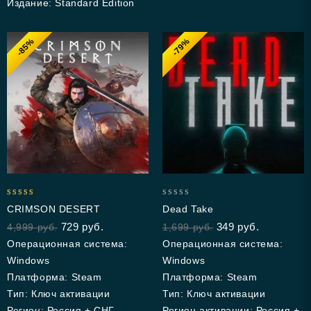
Издание: Standard Edition
-85%
-79%
4.92
0
CRIMSON DESERT
Dead Take
out of 5
out
729
руб.
349
руб.
4,999
руб.
1,699
руб.
of
5
Операционная система:
Операционная система:
Windows
Windows
Платформа: Steam
Платформа: Steam
Тип: Ключ активации
Тип: Ключ активации
Регион: Россия + СНГ
Регион активации: Россия +