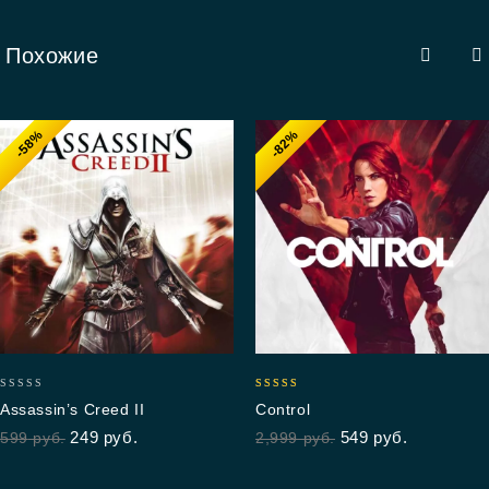
Похожие
-58%
-82%
0
5.00
Assassin’s Creed II
Control
out
out of 5
249
руб.
549
руб.
599
руб.
2,999
руб.
of
5