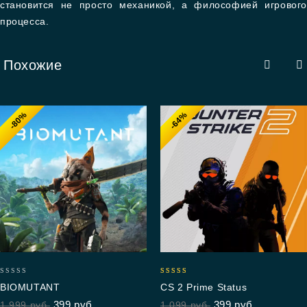
становится не просто механикой, а философией игрового
процесса.
Похожие
-80%
-64%
0
4.85
BIOMUTANT
CS 2 Prime Status
out
out of 5
399
руб.
399
руб.
1,999
руб.
1,099
руб.
of