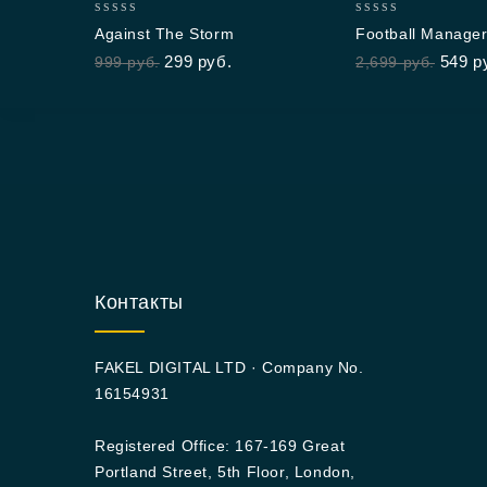
0
0
Against The Storm
Football Manage
out
out
299
руб.
549
р
999
руб.
2,699
руб.
of
of
5
5
Контакты
FAKEL DIGITAL LTD · Company No.
16154931
Registered Office: 167-169 Great
Portland Street, 5th Floor, London,