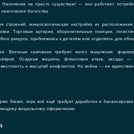
 Население не просто существует — оно работает, потребл
 накопления богатства.
ия строений, микроскопическая настройка их расположения
овки. Торговые артерии, оборонительные позиции, логисти
бого ракурса, приближаясь к деталям или отдаляясь для обзо
и. Военные кампании требуют иного мышления: формиро
анёвров. Осадные машины, фланговые атаки, засады — в
жестокость и масштаб конфликтов. Но война — не единствен
рме Steam, игра всё ещё требует доработок и балансировк
тляющему визуальному оформлению.
я