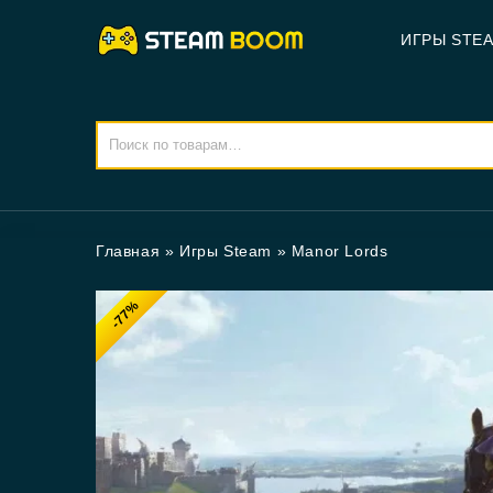
ИГРЫ STE
Главная
»
Игры Steam
»
Manor Lords
-77%