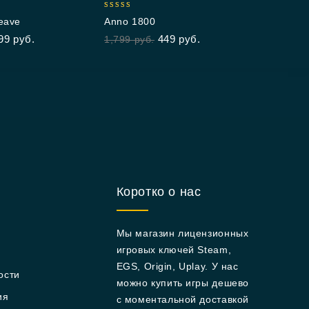
5
5.00
eave
Anno 1800
out of 5
99
руб.
449
руб.
1,799
руб.
Коротко о нас
Мы магазин лицензионных
игровых ключей Steam,
EGS, Origin, Uplay. У нас
ости
можно купить игры дешево
ия
с моментальной доставкой