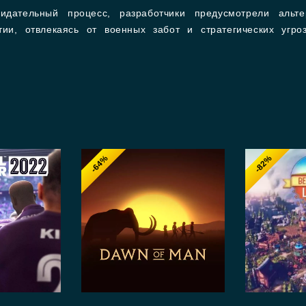
зидательный процесс, разработчики предусмотрели альт
тии, отвлекаясь от военных забот и стратегических угр
-64%
-82%