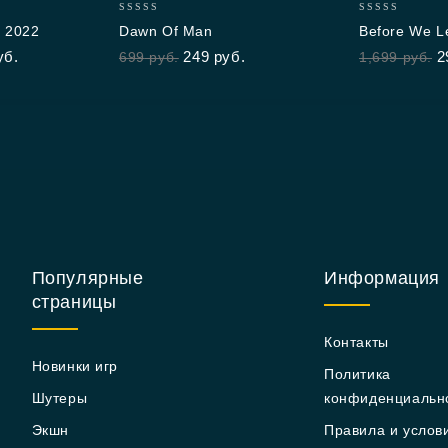
0
0
r 2022
Dawn Of Man
Before We L
out
out
уб.
249
руб.
2
699
руб.
1,699
руб.
of
of
5
5
Популярные
Информация
страницы
Контакты
Новинки игр
Политика
Шутеры
конфиденциальн
Экшн
Правила и услов