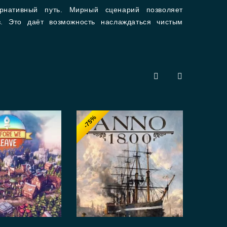
ернативный путь. Мирный сценарий позволяет
оз. Это даёт возможность наслаждаться чистым
-75%
-7
0
Foot
out
1,69
of