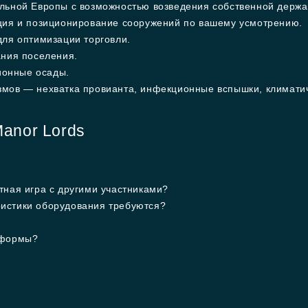
льной Европы с возможностью возведения собственной держа
ция и позиционирование сооружений по вашему усмотрению.
для оптимизации торговли.
ания поселения.
онные осады.
мов — нехватка провианта, инфекционные вспышки, климатич
anor Lords
тная игра с другими участниками?
истики оборудования требуются?
тформы?
?