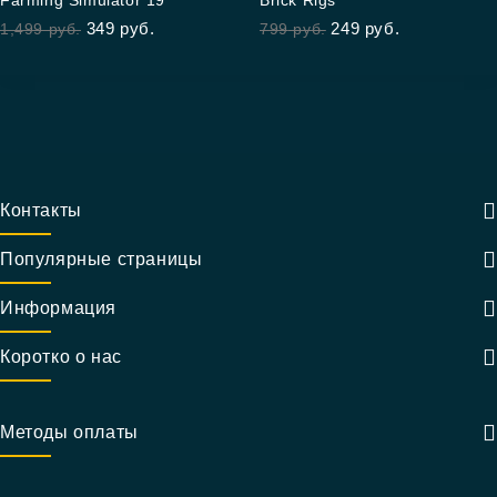
Farming Simulator 19
Brick Rigs
out
out
349
руб.
249
руб.
1,499
руб.
799
руб.
of
of
5
5
Контакты
Популярные страницы
Информация
Коротко о нас
Методы оплаты