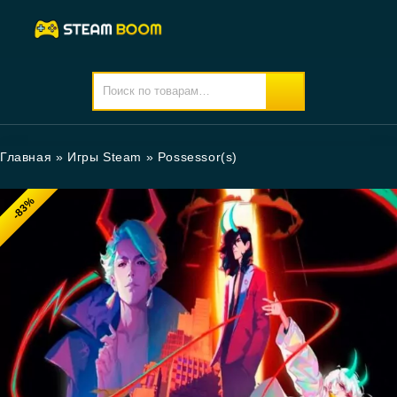
Главная
»
Игры Steam
»
Possessor(s)
-83%