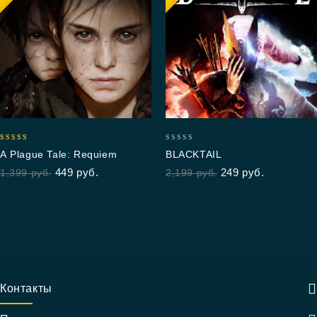
5.00
0
A Plague Tale: Requiem
BLACKTAIL
out of 5
out
449
руб.
249
руб.
1,399
руб.
2,199
руб.
of
5
Контакты