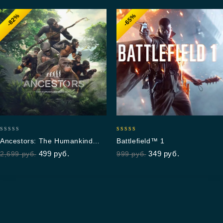
-82%
-65%
0
5.00
Ancestors: The Humankind
Battlefield™ 1
out
out of 5
Odyssey
499
руб.
349
руб.
2,699
руб.
999
руб.
of
5