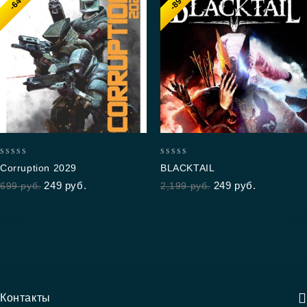
-64%
-89%
0
0
Corruption 2029
BLACKTAIL
out
out
249
руб.
249
руб.
699
руб.
2,199
руб.
of
of
5
5
Контакты