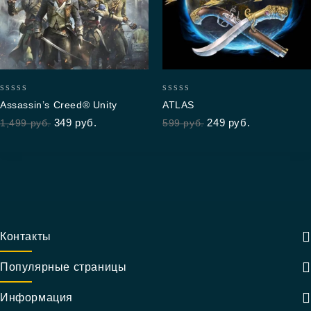
0
0
Assassin’s Creed® Unity
ATLAS
out
out
349
руб.
249
руб.
1,499
руб.
599
руб.
of
of
5
5
Контакты
Популярные страницы
Информация