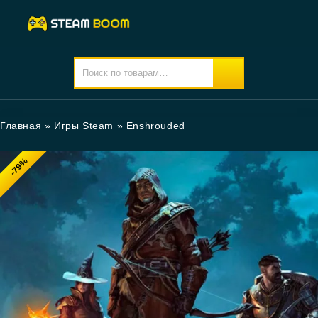
Главная
»
Игры Steam
»
Enshrouded
-79%