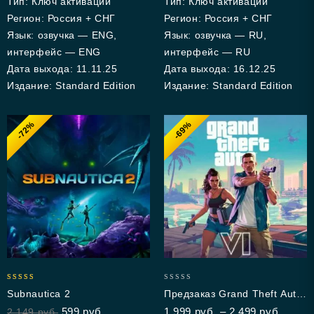
Тип: Ключ активации
Тип: Ключ активации
Регион: Россия + СНГ
Регион: Россия + СНГ
Язык: озвучка — ENG,
Язык: озвучка — RU,
интерфейс — ENG
интерфейс — RU
Дата выхода: 11.11.25
Дата выхода: 16.12.25
Издание: Standard Edition
Издание: Standard Edition
-72%
-69%
5.00
0
Subnautica 2
Предзаказ Grand Theft Auto
out of 5
out
VI (PS5)
599
руб.
1,999
руб.
–
2,499
руб.
2,149
руб.
of