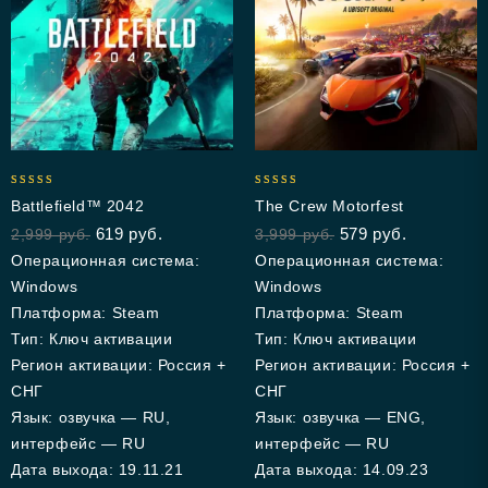
5.00
5.00
Battlefield™ 2042
The Crew Motorfest
out of 5
out of 5
619
руб.
579
руб.
2,999
руб.
3,999
руб.
Операционная система:
Операционная система:
Windows
Windows
Платформа: Steam
Платформа: Steam
Тип: Ключ активации
Тип: Ключ активации
Регион активации: Россия +
Регион активации: Россия +
СНГ
СНГ
Язык: озвучка — RU,
Язык: озвучка — ENG,
интерфейс — RU
интерфейс — RU
Дата выхода: 19.11.21
Дата выхода: 14.09.23