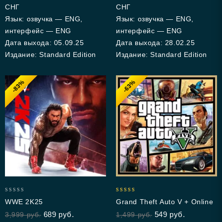
СНГ
СНГ
Язык: озвучка — ENG,
Язык: озвучка — ENG,
интерфейс — ENG
интерфейс — ENG
Дата выхода: 05.09.25
Дата выхода: 28.02.25
Издание: Standard Edition
Издание: Standard Edition
-83%
-63%
0
4.93
WWE 2K25
Grand Theft Auto V + Online
out
out of 5
689
руб.
549
руб.
3,999
руб.
1,499
руб.
of