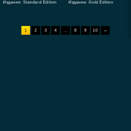
Издание: Standard Edition
Издание: Gold Edition
1
2
3
4
…
8
9
10
→
Контакты
Популярные страницы
Информация
Коротко о нас