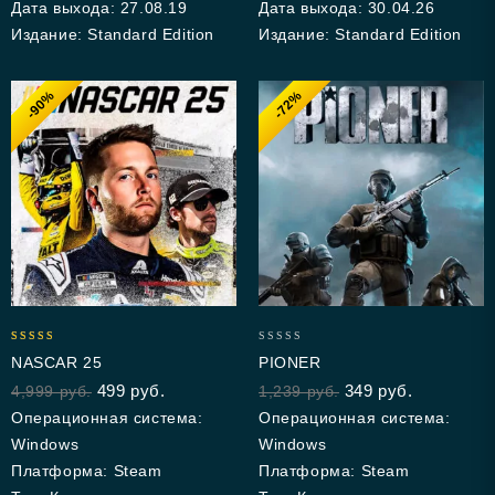
Дата выхода: 27.08.19
Дата выхода: 30.04.26
Издание: Standard Edition
Издание: Standard Edition
-90%
-72%
5.00
0
NASCAR 25
PIONER
out of 5
out
499
руб.
349
руб.
4,999
руб.
1,239
руб.
of
5
Операционная система:
Операционная система:
Windows
Windows
Платформа: Steam
Платформа: Steam