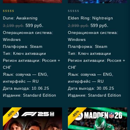
5.00
0
Dune: Awakening
Elden Ring: Nightreign
out of 5
out
599
руб.
599
руб.
3,199
руб.
2,999
руб.
of
5
Операционная система:
Операционная система:
Windows
Windows
Платформа: Steam
Платформа: Steam
Тип: Ключ активации
Тип: Ключ активации
Регион активации: Россия +
Регион активации: Россия +
СНГ
СНГ
Язык: озвучка — ENG,
Язык: озвучка — ENG,
интерфейс — RU
интерфейс — RU
Дата выхода: 10.06.25
Дата выхода: 30.05.25
Издание: Standard Edition
Издание: Standard Edition
-80%
-85%