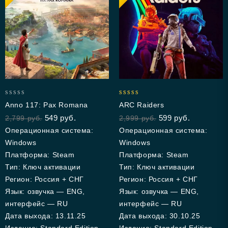
0
4.93
Anno 117: Pax Romana
ARC Raiders
out
out of 5
549
руб.
599
руб.
2,799
руб.
2,999
руб.
of
5
Операционная система:
Операционная система:
Windows
Windows
Платформа: Steam
Платформа: Steam
Тип: Ключ активации
Тип: Ключ активации
Регион: Россия + СНГ
Регион: Россия + СНГ
Язык: озвучка — ENG,
Язык: озвучка — ENG,
интерфейс — RU
интерфейс — RU
Дата выхода: 13.11.25
Дата выхода: 30.10.25