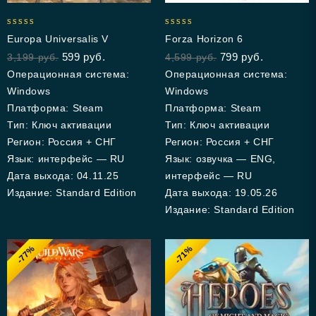
5.00
4.83
Europa Universalis V
Forza Horizon 6
out of 5
out of 5
599
руб.
799
руб.
3,199
руб.
4,599
руб.
Операционная система:
Операционная система:
Windows
Windows
Платформа: Steam
Платформа: Steam
Тип: Ключ активации
Тип: Ключ активации
Регион: Россия + СНГ
Регион: Россия + СНГ
Язык: интерфейс — RU
Язык: озвучка — ENG,
Дата выхода: 04.11.25
интерфейс — RU
Издание: Standard Edition
Дата выхода: 19.05.26
Издание: Standard Edition
-77%
-71%