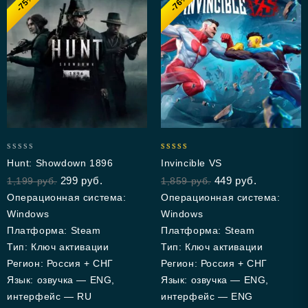
-75%
-76%
0
5.00
Hunt: Showdown 1896
Invincible VS
out
out of 5
299
руб.
449
руб.
1,199
руб.
1,859
руб.
of
5
Операционная система:
Операционная система:
Windows
Windows
Платформа: Steam
Платформа: Steam
Тип: Ключ активации
Тип: Ключ активации
Регион: Россия + СНГ
Регион: Россия + СНГ
Язык: озвучка — ENG,
Язык: озвучка — ENG,
интерфейс — RU
интерфейс — ENG