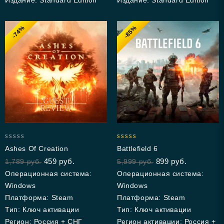
Издание: Standard Edition
Издание: Standard Edition
-74%
-85%
0
4.93
Ashes Of Creation
Battlefield 6
out
out of 5
459
руб.
899
руб.
1,789
руб.
5,999
руб.
of
5
Операционная система:
Операционная система:
Windows
Windows
Платформа: Steam
Платформа: Steam
Тип: Ключ активации
Тип: Ключ активации
Регион: Россия + СНГ
Регион активации: Россия +