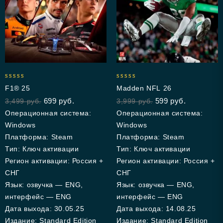
5.00
4.33
F1® 25
Madden NFL 26
out of 5
out of 5
699
руб.
599
руб.
3,499
руб.
3,999
руб.
Операционная система:
Операционная система:
Windows
Windows
Платформа: Steam
Платформа: Steam
Тип: Ключ активации
Тип: Ключ активации
Регион активации: Россия +
Регион активации: Россия +
СНГ
СНГ
Язык: озвучка — ENG,
Язык: озвучка — ENG,
интерфейс — ENG
интерфейс — ENG
Дата выхода: 30.05.25
Дата выхода: 14.08.25
Издание: Standard Edition
Издание: Standard Edition