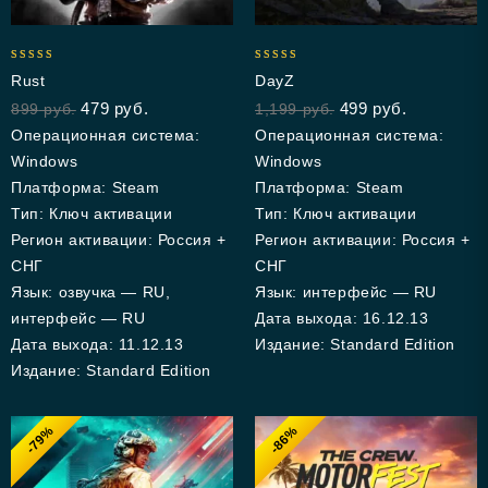
4.94
4.95
Rust
DayZ
out of 5
out of 5
479
руб.
499
руб.
899
руб.
1,199
руб.
Операционная система:
Операционная система:
Windows
Windows
Платформа: Steam
Платформа: Steam
Тип: Ключ активации
Тип: Ключ активации
Регион активации: Россия +
Регион активации: Россия +
СНГ
СНГ
Язык: озвучка — RU,
Язык: интерфейс — RU
интерфейс — RU
Дата выхода: 16.12.13
Дата выхода: 11.12.13
Издание: Standard Edition
Издание: Standard Edition
-79%
-86%