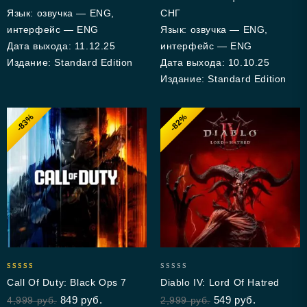
Язык: озвучка — ENG,
СНГ
интерфейс — ENG
Язык: озвучка — ENG,
Дата выхода: 11.12.25
интерфейс — ENG
Издание: Standard Edition
Дата выхода: 10.10.25
Издание: Standard Edition
-83%
-82%
5.00
0
Call Of Duty: Black Ops 7
Diablo IV: Lord Of Hatred
out of 5
out
849
руб.
549
руб.
4,999
руб.
2,999
руб.
of