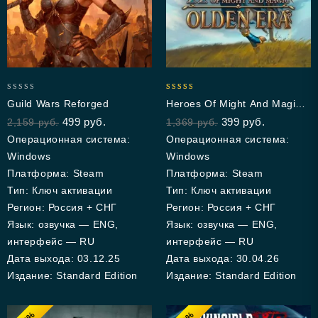
0
5.00
Guild Wars Reforged
Heroes Of Might And Magic:
out
out of 5
Olden Era
499
руб.
399
руб.
2,159
руб.
1,369
руб.
of
5
Операционная система:
Операционная система:
Windows
Windows
Платформа: Steam
Платформа: Steam
Тип: Ключ активации
Тип: Ключ активации
Регион: Россия + СНГ
Регион: Россия + СНГ
Язык: озвучка — ENG,
Язык: озвучка — ENG,
интерфейс — RU
интерфейс — RU
Дата выхода: 03.12.25
Дата выхода: 30.04.26
Издание: Standard Edition
Издание: Standard Edition