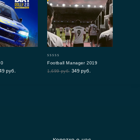
0
Bef
out
1,6
of
5
0
.0
Football Manager 2019
out
49
руб.
349
руб.
1,699
руб.
of
5