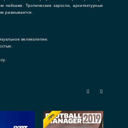
ом пейзаже. Тропические заросли, архитектурные
ым размывается.
изуальное великолепие.
остью.
су.
-79%
-8