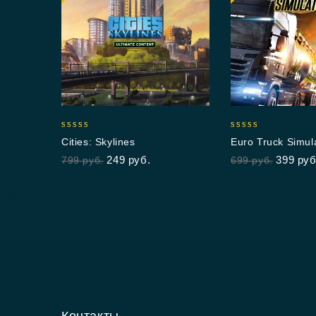
5.00
4.90
Cities: Skylines
Euro Truck Simul
out of 5
out of 5
249
руб.
399
руб
799
руб.
699
руб.