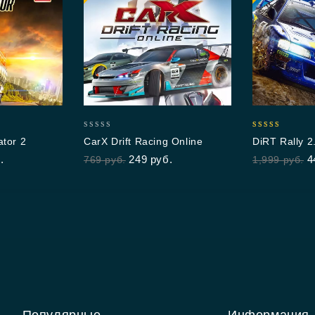
0
5.00
ator 2
CarX Drift Racing Online
DiRT Rally 2
out
out of 5
.
249
руб.
4
769
руб.
1,999
руб.
of
5