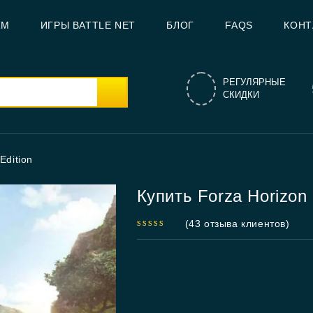
AM
ИГРЫ BATTLE NET
БЛОГ
FAQS
КОНТ
РЕГУЛЯРНЫЕ
СКИДКИ
Edition
Купить Forza Horizon 
(
43
отзыва клиентов)
4.95
out
of 5