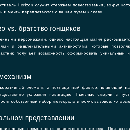
тиваль Horizon служит стержнем повествования, вокруг ко
и и мечты переплетаются с вашим путём к славе.
о vs. братство гонщиков
енными персонажами, однако настоящая магия раскрывается
ями и развлекательными активностями, которые позволя
частник получает возможность сформировать уникальный и
 механизм
екоративный элемент, а полноценный фактор, влияющий на
существенно усложняя навигацию. Пыльные смерчи в пус
сит собственный набор метеорологических вызовов, которые
уальном представлении
ислительные возможности современного железа. При акти