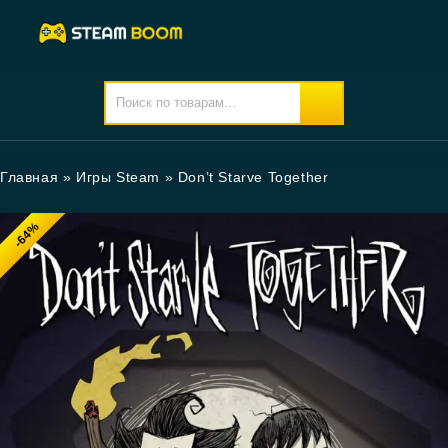
Главная
»
Игры Steam
»
Don’t Starve Together
-64%