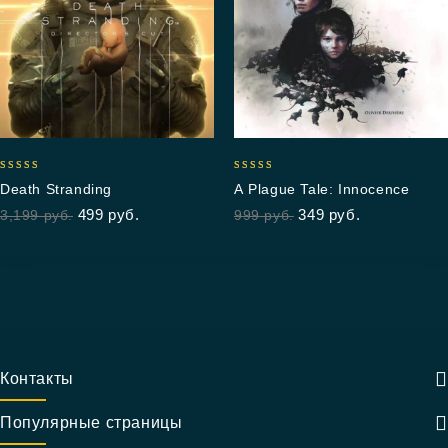
5.00
5.00
Death Stranding
A Plague Tale: Innocence
out of 5
out of 5
499
руб.
349
руб.
3,199
руб.
999
руб.
Контакты
Популярные страницы