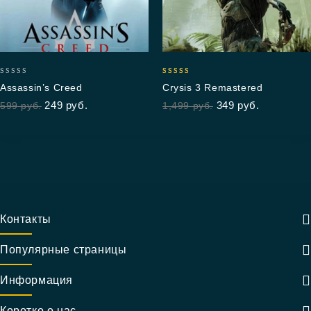
0
5.00
Assassin’s Creed
Crysis 3 Remastered
out
out of 5
249
руб.
349
руб.
599
руб.
1,499
руб.
of
5
Контакты
Популярные страницы
Информация
Коротко о нас