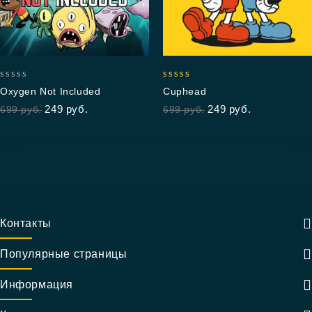
0
4.67
Oxygen Not Included
Cuphead
out
out of 5
249
руб.
249
руб.
699
руб.
699
руб.
of
5
Контакты
Популярные страницы
Информация