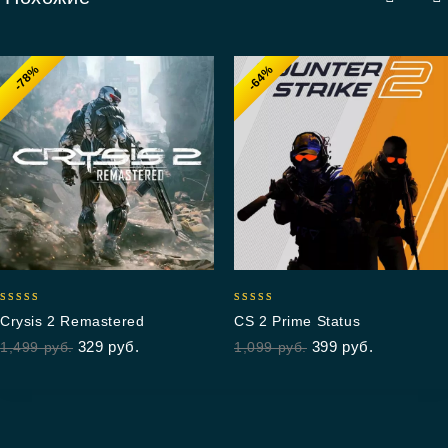
-78%
-64%
5.00
4.85
Crysis 2 Remastered
CS 2 Prime Status
out of 5
out of 5
329
руб.
399
руб.
1,499
руб.
1,099
руб.