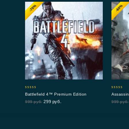
-70%
-60%
5.00
4.67
Battlefield 4™ Premium Edition
Assassin
out of 5
out of 5
299
руб.
999
руб.
999
руб.