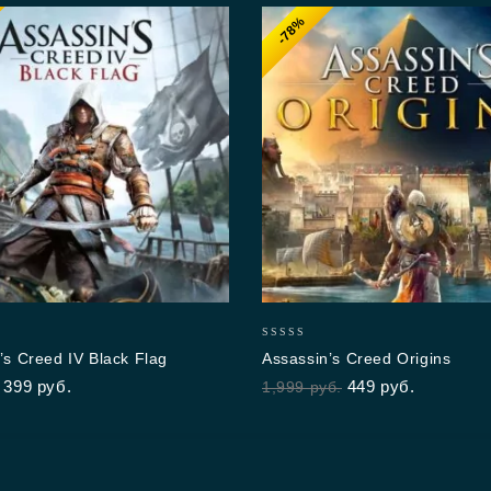
-78%
0
’s Creed IV Black Flag
Assassin’s Creed Origins
out
399
руб.
449
руб.
1,999
руб.
of
5