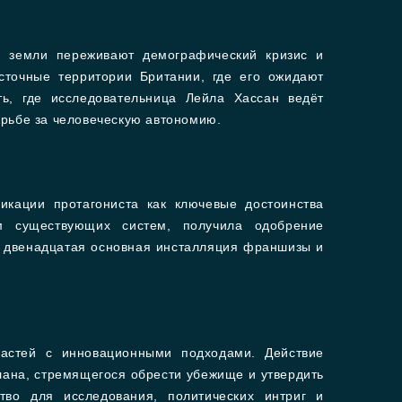
ие земли переживают демографический кризис и
сточные территории Британии, где его ожидают
ть, где исследовательница Лейла Хассан ведёт
орьбе за человеческую автономию.
кации протагониста как ключевые достоинства
м существующих систем, получила одобрение
ак двенадцатая основная инсталляция франшизы и
частей с инновационными подходами. Действие
клана, стремящегося обрести убежище и утвердить
во для исследования, политических интриг и