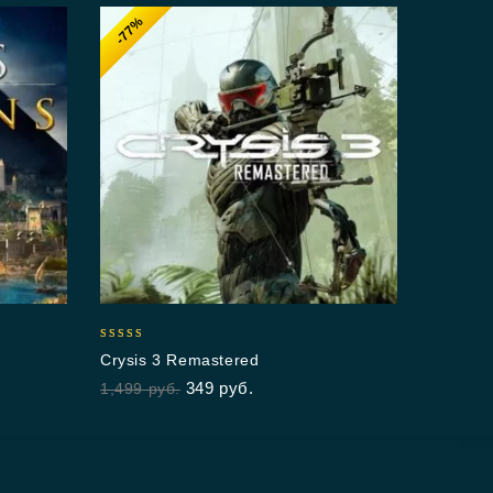
-77%
5.00
Crysis 3 Remastered
out of 5
349
руб.
1,499
руб.