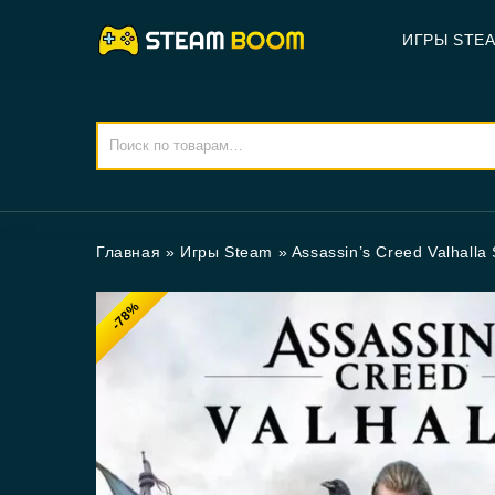
ИГРЫ STE
Главная
»
Игры Steam
»
Assassin’s Creed Valhalla 
-78%