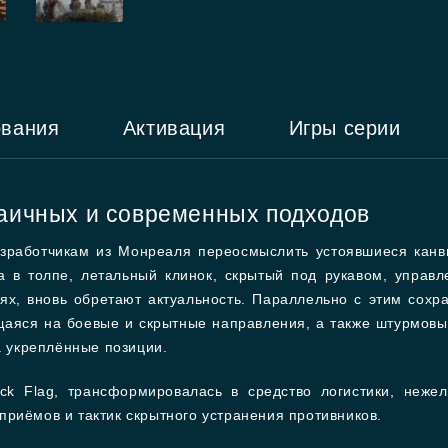
ования
Активация
Игры серии
хаичных и современных подходов
зработчикам из Монреаля переосмыслить устоявшиеся кан
а в толпе, летальный клинок, скрытый под рукавом, управ
х, вновь обретают актуальность. Параллельно с этим сохр
ющаяся на боевые и скрытные направления, а также штурмо
а укреплённые позиции.
ck Flag, трансформировалась в средство логистики, нежел
риёмов и тактик скрытного устранения противников.