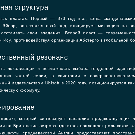
ная структура
ных пластах. Первый — 873 год н.э., когда скандинавск
Эйвор, возглавляя свой род, инициирует миграцию на во
 отстаивать свои владения. Второй пласт — современнос
 Ису, противодействуя организации Абстерго в глобальной б
ественный резонанс
ть локализации и возможность выбора гендерной идентифи
анних частей серии, в сочетании с совершенствование
ный издательством Ubisoft в 2020 году, позиционируется к
ссическую формулу.
онирование
й проект, который синтезирует наследие предшествующих 
ии на Британские острова, где игрок воплощает роль вождя 
ндшафты средневековой Англии предоставляют пространст