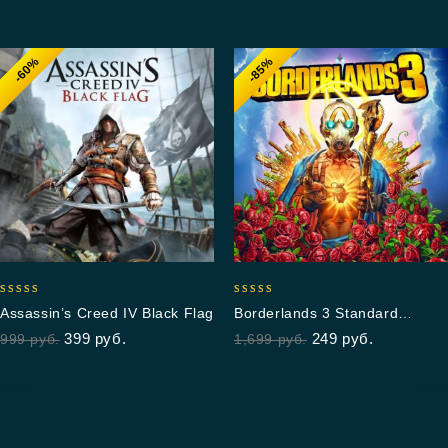
-60%
-85%
4.75
5.00
Assassin’s Creed IV Black Flag
Borderlands 3 Standard
out of 5
out of 5
Edition
399
руб.
249
руб.
999
руб.
1,699
руб.