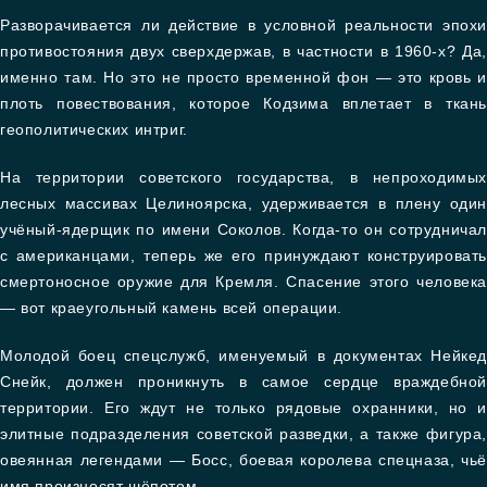
Разворачивается ли действие в условной реальности эпохи
противостояния двух сверхдержав, в частности в 1960-х? Да,
именно там. Но это не просто временной фон — это кровь и
плоть повествования, которое Кодзима вплетает в ткань
геополитических интриг.
На территории советского государства, в непроходимых
лесных массивах Целиноярска, удерживается в плену один
учёный-ядерщик по имени Соколов. Когда-то он сотрудничал
с американцами, теперь же его принуждают конструировать
смертоносное оружие для Кремля. Спасение этого человека
— вот краеугольный камень всей операции.
Молодой боец спецслужб, именуемый в документах Нейкед
Снейк, должен проникнуть в самое сердце враждебной
территории. Его ждут не только рядовые охранники, но и
элитные подразделения советской разведки, а также фигура,
овеянная легендами — Босс, боевая королева спецназа, чьё
имя произносят шёпотом.