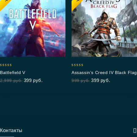
5.00
4.75
Battlefield V
Assassin’s Creed IV Black Flag
out of 5
out of 5
399
руб.
399
руб.
2,999
руб.
999
руб.
Контакты