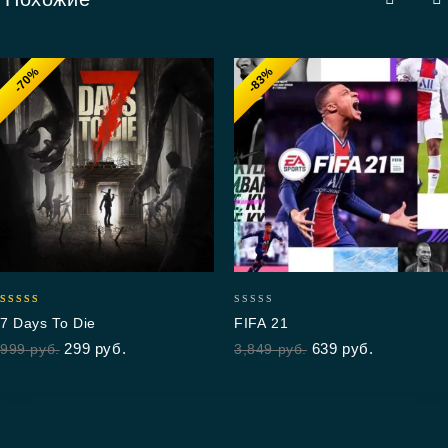
-70%
-83%
4.50
0
7 Days To Die
FIFA 21
out of 5
out
299
руб.
639
руб.
999
руб.
3,849
руб.
of
5