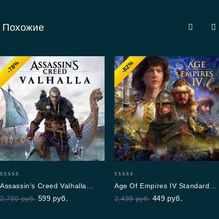
Похожие
-78%
-82%
0
0
Assassin’s Creed Valhalla
Age Of Empires IV Standard
out
out
Standard Edition
Edition
599
руб.
449
руб.
2,750
руб.
2,499
руб.
of
of
5
5