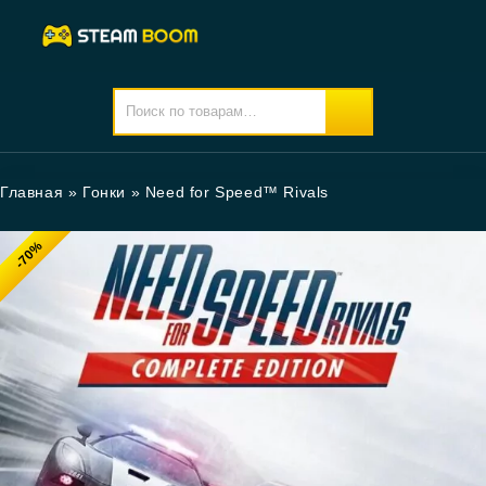
Главная
»
Гонки
»
Need for Speed™ Rivals
-70%