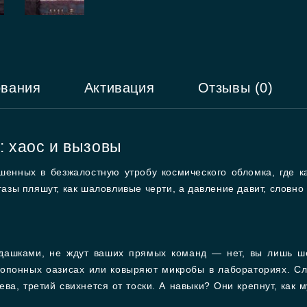
ования
Активация
Отзывы (0)
: хаос и вызовы
ошенных в безжалостную утробу космического обломка, где 
 газы пляшут, как шаловливые черти, а давление давит, словн
дашками, не ждут ваших прямых команд — нет, вы лишь ше
ропонных оазисах или ковыряют микробы в лабораториях. Сле
ева, третий свихнется от тоски. А навыки? Они крепнут, как