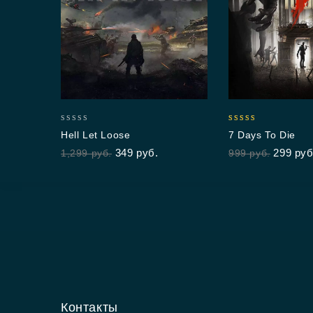
0
5.00
Hell Let Loose
7 Days To Die
out
out of 5
349
руб.
299
руб
1,299
руб.
999
руб.
of
5
Контакты