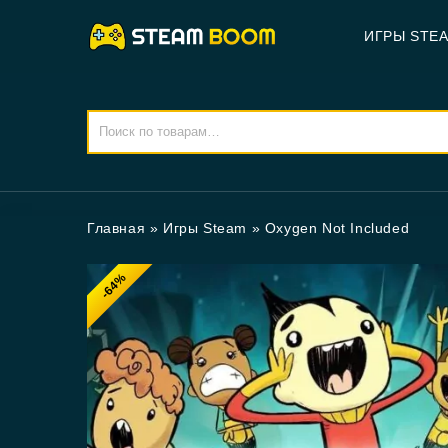
ИГРЫ STE
Главная
»
Игры Steam
»
Oxygen Not Included
-64%