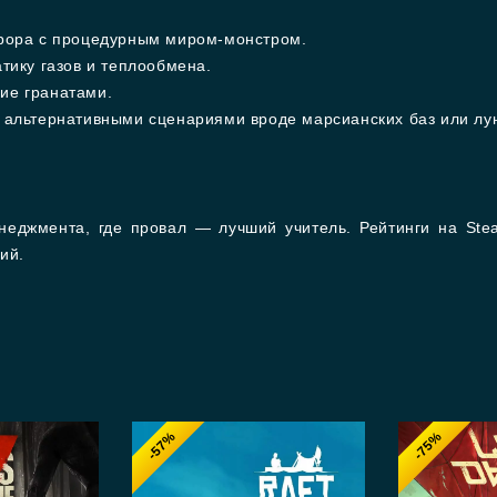
оррора с процедурным миром-монстром.
ику газов и теплообмена.
ие гранатами.
с альтернативными сценариями вроде марсианских баз или лу
неджмента, где провал — лучший учитель. Рейтинги на St
ий.
-57%
-75%