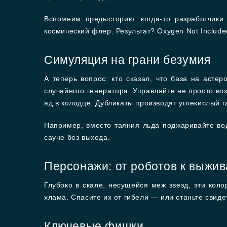
Вспомним предысторию: когда-то разработчики и
космический флер. Результат? Oxygen Not Includ
Симуляция на грани безумия
А теперь вопрос: кто сказал, что база на асте
случайного генератора. Управляйте не просто воз
яд в колодце. Дубликаты производят углекислый г
Например, вместо таяния льда поджаривайте вод
сауне без выхода.
Персонажи: от роботов к выжи
Глубоко в скале, несущейся меж звезд, эти кол
хлама. Спасите их от гибели — или станьте свиде
Ключевые фишки