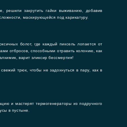
rve, решили закрутить гайки выживанию, добавив
 сложности, маскирующейся под карикатуру.
оксичных болот, где каждый пиксель лопается от
учами отбросов, способными отравить колонию, как
 алхимик, варит эликсир бессмертия!
вежий трюк, чтобы не задохнуться в пару, как в
иацию и мастерят термогенераторы из подручного
усы в пустыне.