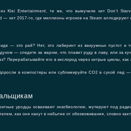
з Klei Entertainment, те же, что вымучили хит Don’t Sta
ed — хит 2017-го, где миллионы игроков на Steam аплодируют
роиде — это рай? Нет, это лабиринт из вакуумных пустот и т
духом — следите за жаром, что плавит руду в лаву, или за к
аз? Перерабатывайте его в кислород через хитрые циклы, как
оросли в компостеры или сублимируйте CO2 в сухой лед — с
вальщикам
оритные уродцы осваивают экзобиологию, мутируют под рад
телем, как они канут в небытие от обезвоживания, словно какт