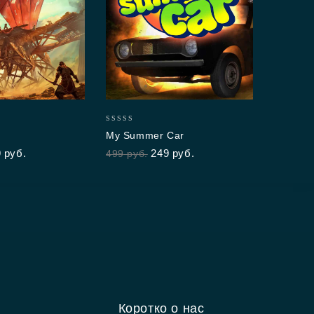
4.67
Cup
out 
699
0
My Summer Car
out
9
руб.
249
руб.
499
руб.
of
5
Коротко о нас