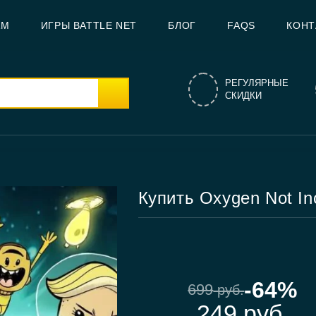
AM
ИГРЫ BATTLE NET
БЛОГ
FAQS
КОНТ
РЕГУЛЯРНЫЕ
СКИДКИ
Купить Oxygen Not In
-64%
699
руб.
249
руб.