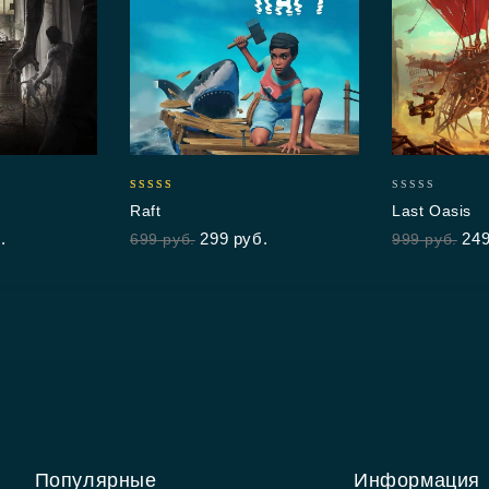
4.90
0
Raft
Last Oasis
out of 5
out
.
299
руб.
24
699
руб.
999
руб.
of
5
Популярные
Информация