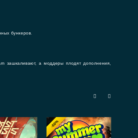
нных бункеров.
eam зашкаливают, а моддеры плодят дополнения,
-50%
-6