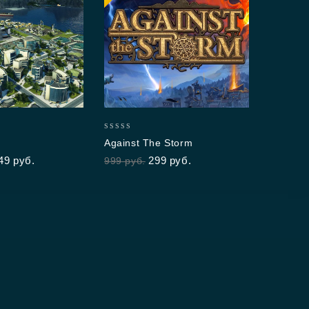
5.00
Arm
out 
1,4
0
Against The Storm
out
49
руб.
299
руб.
999
руб.
of
5