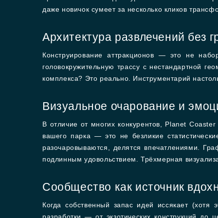
даже новичок сумеет за несколько кликов транс
Архитектура развлечений без г
Конструирование аттракционов — это не набор
головокружительную трассу с нестандартной ге
комплекса? Это реально. Инструментарий настоль
Визуальное очарование и эмоц
В отличие от многих конкурентов, Planet Coast
вашего парка — это не безликие статистическ
разочаровываются, делятся впечатлениями. Гра
подлинным удовольствием. Трёхмерная визуализа
Сообщество как источник вдох
Когда собственный запас идей иссякает (хотя 
разработки — от экзотических конструкций до 