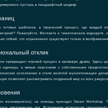
формировать пустошь в ландшафтный шедевр.
раниц
 готовых шаблонов, а творческий процесс, где каждый эл
ометрией? Пожалуйста. Мечтаете о тематическом маршруте, 
ко гибкий, что ограничения существуют только в воображении
иональный отклик
er не превращает игровой процесс в кровавую драму. Здесь ц
ие единицы, а живые персонажи с собственными предпочте
фическое исполнение в стиле весёлой мультипликации дел
ция позволяет рассматривать созданный мир со всех ракурсо
новения
это маловероятно), на помощь приходит Steam Workshop. 
целых тематических зон. Встроенная интеграция гарантируе