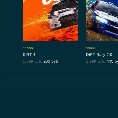
5.00
5.00
DiRT 4
DiRT Rally 2.0
out of 5
out of 5
299
руб.
449
р
1,599
руб.
1,999
руб.