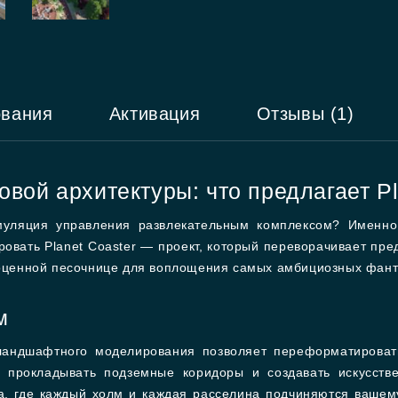
ования
Активация
Отзывы (1)
овой архитектуры: что предлагает Pl
муляция управления развлекательным комплексом? Именно
уировать Planet Coaster — проект, который переворачивает пр
лноценной песочнице для воплощения самых амбициозных фант
м
ландшафтного моделирования позволяет переформатироват
, прокладывать подземные коридоры и создавать искусств
а, где каждый холм и каждая расселина подчиняются вашему