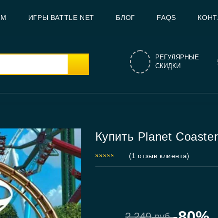
AM
ИГРЫ BATTLE NET
БЛОГ
FAQS
КОНТ
РЕГУЛЯРНЫЕ
СКИДКИ
Купить Planet Coaste
(
1
отзыв клиента)
5.00
out
of 5
-80%
2,249
руб.