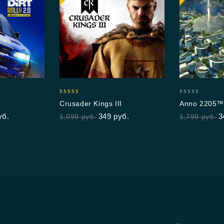
5.00
0
Crusader Kings III
Anno 2205™
out of 5
out
уб.
349
руб.
3
1,099
руб.
1,799
руб.
of
5