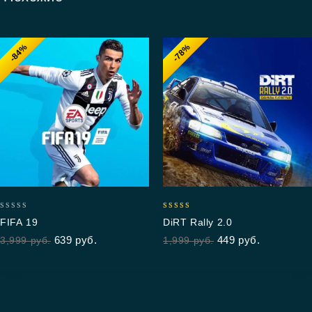
-84%
-78%
0
5.00
FIFA 19
DiRT Rally 2.0
out
out of 5
639
руб.
449
руб.
3,999
руб.
1,999
руб.
of
5