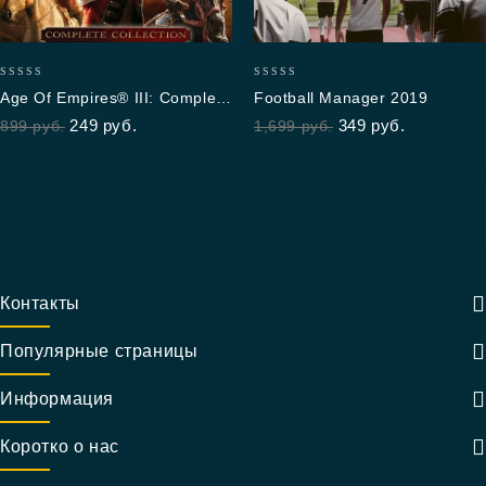
0
0
Age Of Empires® III: Complete
Football Manager 2019
out
out
Collection
249
руб.
349
руб.
899
руб.
1,699
руб.
of
of
5
5
Контакты
Популярные страницы
Информация
Коротко о нас