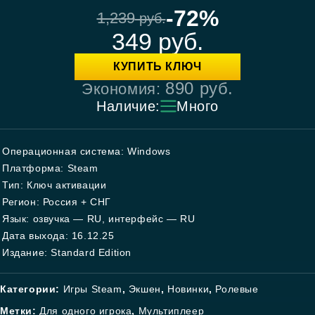
-72%
1,239
руб.
349
руб.
КУПИТЬ КЛЮЧ
890
руб.
Экономия:
Наличие:
Много
Операционная система: Windows
Платформа: Steam
Тип: Ключ активации
Регион: Россия + СНГ
Язык: озвучка — RU, интерфейс — RU
Дата выхода: 16.12.25
Издание: Standard Edition
Категории:
Игры Steam
,
Экшен
,
Новинки
,
Ролевые
Метки:
Для одного игрока
,
Мультиплеер