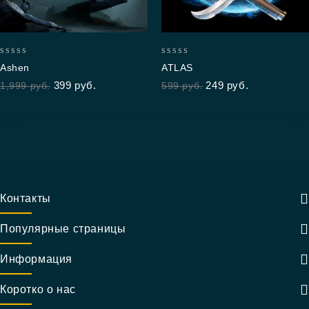
0
0
Ashen
ATLAS
out
out
399
руб.
249
руб.
1,999
руб.
599
руб.
of
of
5
5
Контакты
Популярные страницы
Информация
Коротко о нас