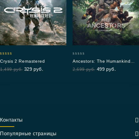
5.00
0
Crysis 2 Remastered
Ancestors: The Humankind
out of 5
out
Odyssey
329
руб.
499
руб.
1,499
руб.
2,699
руб.
of
5
Контакты
Популярные страницы