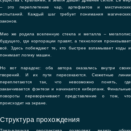
существа с крыльями, а земля дышит древней силой. Её мир
– это переплетение чар, артефактов и мистических
испытаний. Каждый шаг требует понимания магических
законов.
Мио же родила вселенную стекла и металла – мегаполис
будущего, где корпорации правят, а технология пронизывает
всё. Здесь побеждают те, кто быстрее взламывает коды и
понимает логику машин.
Но вот парадокс: оба автора оказались внутри своих
творений. И их пути пересекаются. Сюжетные линии
переплетаются так, что невозможно понять, где
заканчивается фэнтези и начинается киберпанк. Финальные
повороты переворачивают представление о том, что
происходит на экране.
Структура прохождения
Третьеличная перспектива позволяет видеть обоих