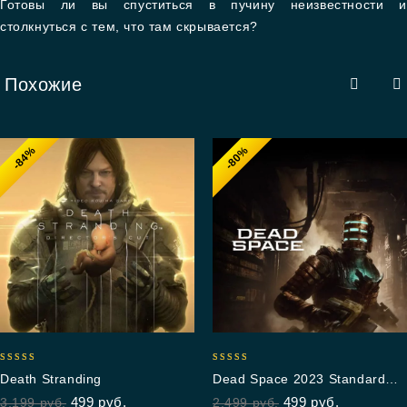
Готовы ли вы спуститься в пучину неизвестности и
столкнуться с тем, что там скрывается?
Похожие
-84%
-80%
5.00
5.00
Death Stranding
Dead Space 2023 Standard
out of 5
out of 5
Edition
499
руб.
499
руб.
3,199
руб.
2,499
руб.