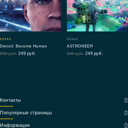
5.00
0
Detroit: Become Human
ASTRONEER
out of 5
out
249
руб.
249
руб.
999
руб.
599
руб.
of
5
Контакты
Популярные страницы
Информация