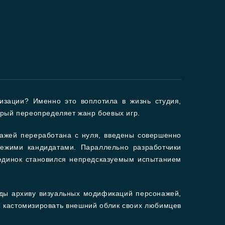
низации? Именно это воплотила в жизнь студия,
орый переопределяет жанр боевых игр.
нажей переработана с нуля, введены совершенно
вежими кандидатами. Параллельно разработчики
единок становился непредсказуемым испытанием
годы архиву визуальных модификаций персонажей,
е кастомизировать внешний облик своих любимцев