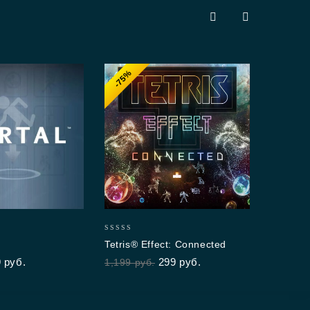
-75%
-6
5.00
A Pla
out of
999
р
0
Tetris® Effect: Connected
out
9
руб.
299
руб.
1,199
руб.
of
5