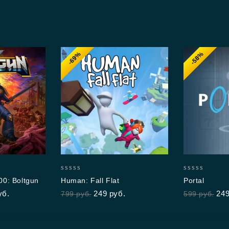
-69%
-58%
0
0
0: Boltgun
Human: Fall Flat
Portal
out
out
уб.
249
руб.
24
799
руб.
599
руб.
of
of
5
5