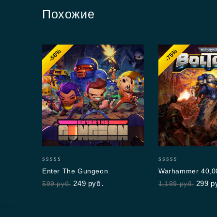
Похожие
-58%
-75%
0
0
Enter The Gungeon
Warhammer 40,00
out
out
249
руб.
299
р
599
руб.
1,199
руб.
of
of
5
5