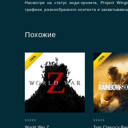
Несмотря на статус инди-проекта, Project Win
графики, разнообразного контента и захватывающ
Похожие
-75%
-75%
0
0
World War Z
Tom Clancy’s Rai