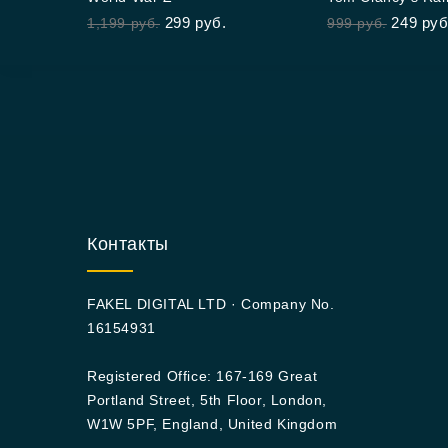
out
out
Siege
299
руб.
249
руб
1,199
руб.
999
руб.
of
of
5
5
Контакты
FAKEL DIGITAL LTD · Company No.
16154931
Registered Office: 167-169 Great
Portland Street, 5th Floor, London,
W1W 5PF, England, United Kingdom