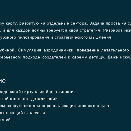
ку карту, разбитую на отдельные сектора. Задача проста на с
, и для каждой волны требуется своя стратегия. Разработчик
туозного пилотирования и стратегического мышления.
убиной. Симуляция аэродинамики, поведение летательного 
серьёзном подходе создателей к своему детищу. Даже иск
ие
оддержкой виртуальной реальности
окой степенью детализации
ем вооружения для персонализации игрового опыта
зволяющий отвлечься
чений