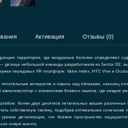
ования
Активация
Отзывы (0)
ждующие территории, где воздушные баталии определяют суд
 — детище небольшой команды разработчиков из Sector D2, вы
ержке передовых VR-платформ: Valve Index, HTC Vive и Oculus 
м летательным аппаратом и парить над облаками, наконец п
 авиасимулятор с элементами боевого экшена, где каждое ре
штабом: более двух десятков летательных машин различных 
ать собственную тактику, подобрав оптимальное сочетание т
о уровня детализации, что боевое пространство ощущаетс
ьно новую высоту.