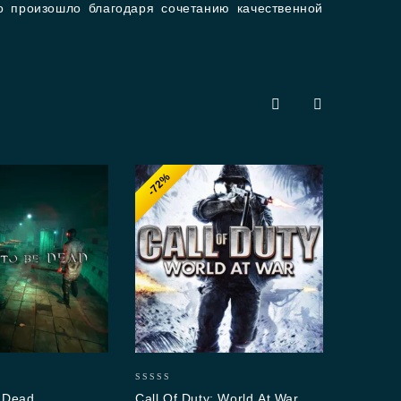
то произошло благодаря сочетанию качественной
?
-72%
-6
4.93
Ato
out 
1,9
0
 Dead
Call Of Duty: World At War