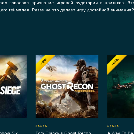
gman завоевал признание игровой аудитории и критиков. Э
его геймплея. Разве не это делает игру достойной внимания
-82%
-64%
5.00
5.00
nbow Six
Tom Clancy’s Ghost Recon®
A Way To Be