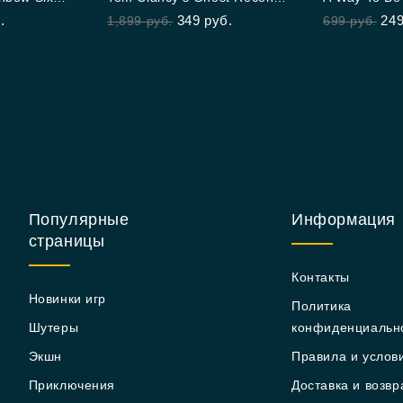
out of 5
out of 5
Wildlands
.
349
руб.
24
1,899
руб.
699
руб.
Популярные
Информация
страницы
Контакты
Новинки игр
Политика
Шутеры
конфиденциальн
Экшн
Правила и услов
Приключения
Доставка и возвр