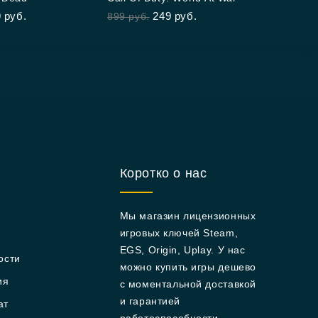
out
9
руб.
249
руб.
899
руб.
of
5
Коротко о нас
Мы магазин лицензионных
игровых ключей Steam,
EGS, Origin, Uplay. У нас
ости
можно купить игры дешево
ия
с моментальной доставкой
и гарантией
ат