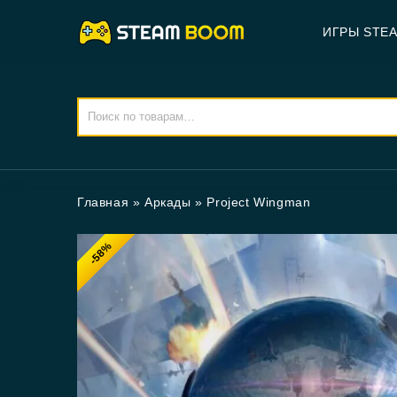
ИГРЫ STE
Главная
»
Аркады
»
Project Wingman
-58%