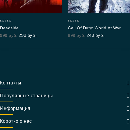
0
0
Deadside
Call Of Duty: World At War
out
out
299
руб.
249
руб.
999
руб.
899
руб.
of
of
5
5
Контакты
Популярные страницы
Информация
Коротко о нас