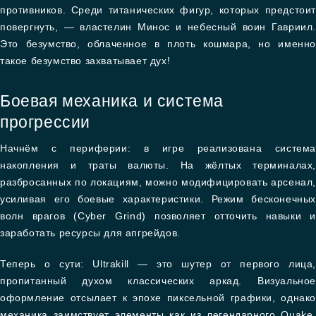
противников. Среди титанических фигур, которых предстоит
повергнуть, — властелин Минос и небесный воин Гавриил.
Это безумство, облаченное в плоть кошмара, но именно
такое безумство захватывает дух!
Боевая механика и система
прогрессии
Начнём с периферии: в игре реализована система
накопления и траты валюты. На жёлтых терминалах,
разбросанных по локациям, можно модифицировать арсенал,
усиливая его боевые характеристики. Режим бесконечных
волн врагов (Cyber Grind) позволяет отточить навыки и
заработать ресурсы для апгрейдов.
Теперь о сути: Ultrakill — это шутер от первого лица,
пропитанный духом классических аркад. Визуальное
оформление отсылает к эпохе пиксельной графики, однако
механика заимствует элементы как из легендарного Quake,