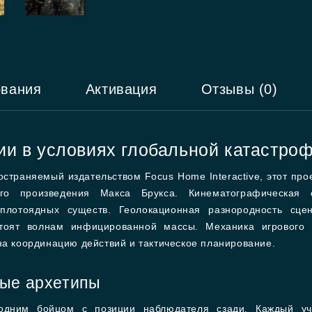
ования
Активация
Отзывы (0)
и в условиях глобальной катастро
ространяемый издательством Focus Home Interactive, этот пр
го произведения Макса Брукса. Кинематографическая 
лотоядных существ. Геолокационная разнородность сцена
стоят волнам инфицированной массы. Механика игрового 
на координацию действий и тактическое планирование.
ные архетипы
одним бойцом с позиции наблюдателя сзади. Каждый уч