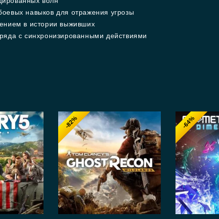
цированных волн
боевых навыков для отражения угрозы
жением в истории выживших
тряда с синхронизированными действиями
-82%
-64%