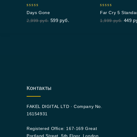
5.00
5.00
Days Gone
Far Cry 5 Standar
out of 5
out of 5
599
руб.
449
р
2,999
руб.
1,999
руб.
Контакты
FAKEL DIGITAL LTD · Company No.
16154931
Registered Office: 167-169 Great
Portland Street, 5th Floor, London,