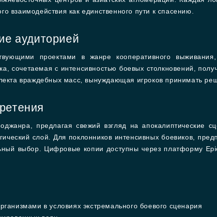
о взаимодействия как единственного пути к спасению.
тие аудиторией
твующими проектами в жанре кооперативного выживания,
ка, сочетаемая с интенсивностью боевых столкновений, полу
ллекта враждебных масс, вынуждающая игроков принимать реш
ретения
поджанра, предлагая свежий взгляд на апокалиптические 
егический слой. Для поклонников интенсивных боевиков, пре
льный выбор. Цифровые копии доступны через платформу Epi
ганизмами в условиях экстремального боевого сценария