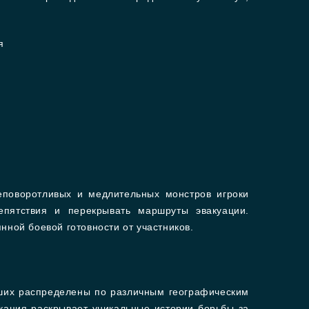
я
поворотливых и медлительных монстров игроки
епятствия и перекрывать маршруты эвакуации.
нной боевой готовности от участников.
вших распределены по различным географическим
кация раскрывает уникальные истории борьбы за