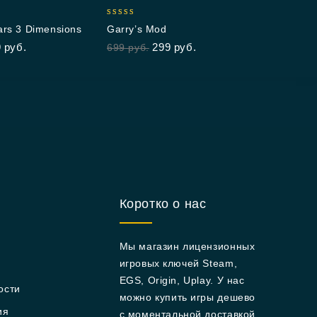
899
р
4.80
rs 3 Dimensions
Garry’s Mod
out of 5
9
руб.
299
руб.
699
руб.
Коротко о нас
Мы магазин лицензионных
игровых ключей Steam,
EGS, Origin, Uplay. У нас
ости
можно купить игры дешево
ия
с моментальной доставкой