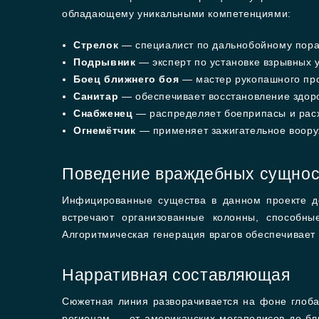
обладающему уникальными компетенциями:
Стрелок
— специалист по дальнобойному пора
Подрывник
— эксперт по установке взрывных 
Боец ближнего боя
— мастер рукопашного пр
Санитар
— обеспечивает восстановление здор
Снабженец
— распределяет боеприпасы и рас
Огнемётчик
— применяет зажигательное воору
Поведение враждебных сущнос
Инфицированные существа в данном проекте д
встречают организованные колонны, способны
Алгоритмическая генерация врагов обеспечивает 
Нарративная составляющая
Сюжетная линия разворачивается на фоне глоба
регионам — от американских мегаполисов до бл