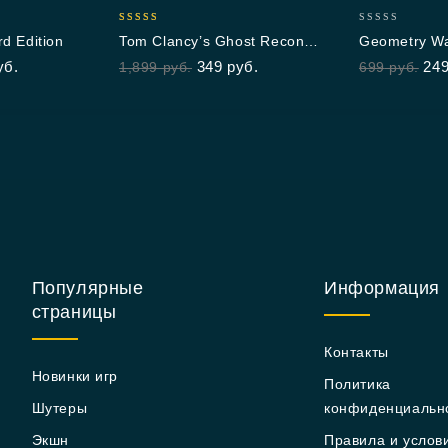
5.00
0
d Edition
Tom Clancy’s Ghost Recon®
Geometry Wa
out of 5
out
Wildlands
уб.
349
руб.
24
1,899
руб.
699
руб.
of
5
Популярные
Информация
страницы
Контакты
Новинки игр
Политика
Шутеры
конфиденциальн
Экшн
Правила и услов