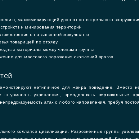
жению, максимизирующий урон от огнестрельного вооружени
устройств и минирования территорий
отивостояния с повышенной живучестью
овья товарищей по отряду
ходные материалы между членами группы
жение для массового поражения скоплений врагов
тей
емонстрируют нетипичное для жанра поведение. Вместо не
е штурмовать укрепления, преодолевать вертикальные пр
непредсказуемость атак с любого направления, требуя постоя
льного коллапса цивилизации. Разрозненные группы уцеле
ижневосточных центров и азиатских агломераций. Каждая ло