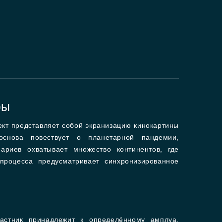
фы
оект представляет собой экранизацию кинокартины
основа повествует о планетарной пандемии,
риев охватывает множество континентов, где
процесса предусматривает синхронизированное
астник принадлежит к определённому амплуа,