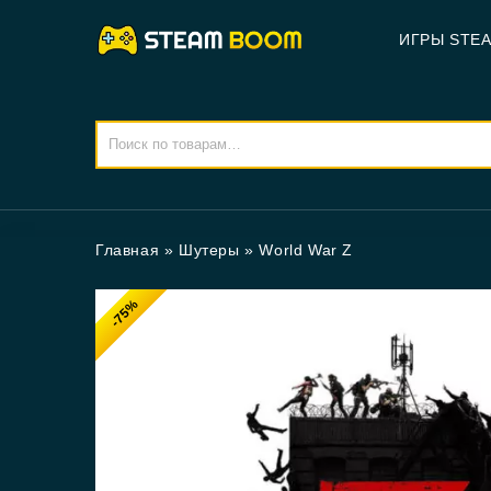
ИГРЫ STE
Главная
»
Шутеры
»
World War Z
-75%