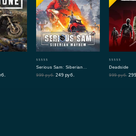
0
0
Serious Sam: Siberian
Deadside
out
out
Mayhem
уб.
249
руб.
29
999
руб.
999
руб.
of
of
5
5