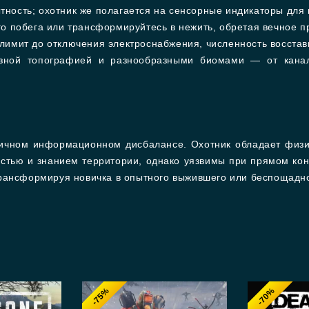
ность; охотник же полагается на сенсорные индикаторы для
о побега или трансформируйтесь в нежить, обретая вечное п
лимит до отключения электроснабжения, численность восстав
азной топографией и разнообразными биомами — от кана
ричном информационном дисбалансе. Охотник обладает физи
тью и знанием территории, однако уязвимы при прямом конт
рансформируя новичка в опытного выжившего или беспощадн
-75%
-70%