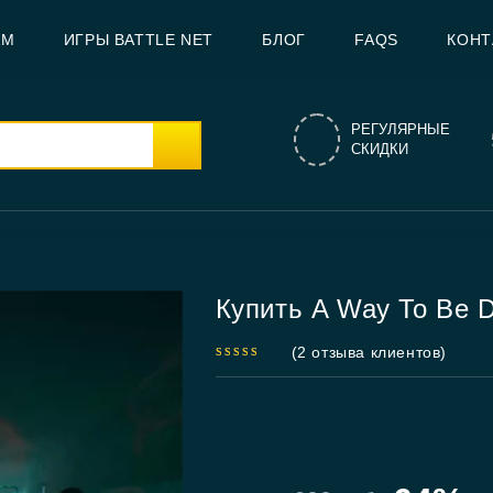
AM
ИГРЫ BATTLE NET
БЛОГ
FAQS
КОНТ
РЕГУЛЯРНЫЕ
СКИДКИ
Купить A Way To Be 
(
2
отзыва клиентов)
5.00
out
of 5