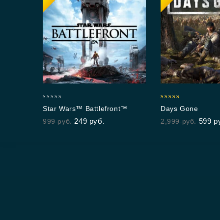
0
5.00
Star Wars™ Battlefront™
Days Gone
out
out of 5
249
руб.
599
р
999
руб.
2,999
руб.
of
5