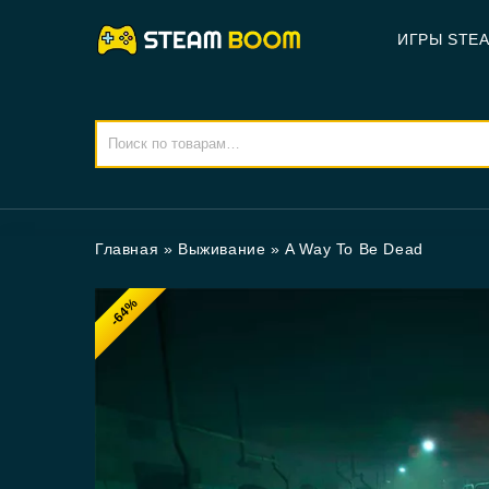
ИГРЫ STE
Главная
»
Выживание
»
A Way To Be Dead
-64%