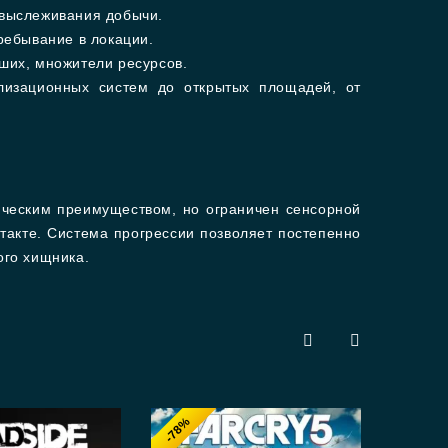
 выслеживания добычи.
ребывание в локации.
ших, множители ресурсов.
лизационных систем до открытых площадей, от
ческим преимуществом, но ограничен сенсорной
акте. Система прогрессии позволяет постепенно
ого хищника.
-78%
-8