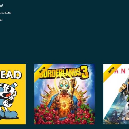
ий
авыков
сы
-85%
-80%