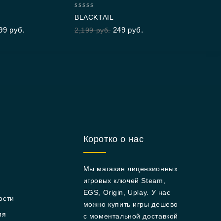
2,3
0
BLACKTAIL
out
99
руб.
249
руб.
2,199
руб.
of
5
Коротко о нас
Мы магазин лицензионных
игровых ключей Steam,
EGS, Origin, Uplay. У нас
ости
можно купить игры дешево
ия
с моментальной доставкой