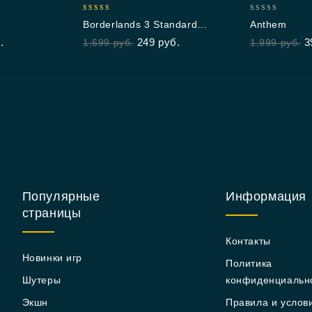
5.00
0
Borderlands 3 Standard
Anthem
out of 5
out
Edition
.
249
руб.
3
1,699
руб.
1,999
руб.
of
5
Популярные
Информация
страницы
Контакты
Новинки игр
Политика
Шутеры
конфиденциальн
Экшн
Правила и услов