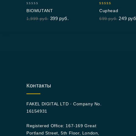
0
4.67
BIOMUTANT
Cuphead
out
out of 5
399
руб.
249
руб
1,999
руб.
699
руб.
of
5
Контакты
FAKEL DIGITAL LTD · Company No.
16154931
Registered Office: 167-169 Great
Portland Street, 5th Floor, London,