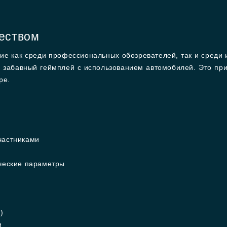
ществом
ение как среди профессиональных обозревателей, так и среди
забавный геймплей с использованием автомобилей. Это приз
ре.
частниками
ические параметры
)
и