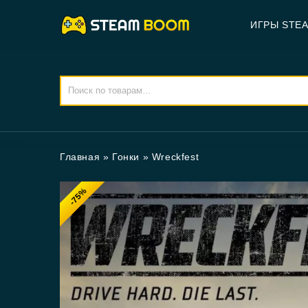
ИГРЫ STE
Главная
»
Гонки
»
Wreckfest
-75%