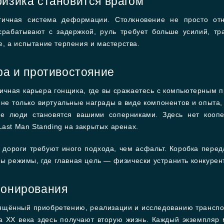
физика становится врагом
тичная система деформации. Столкновение не просто от
рабатывают с задержкой, руль требует больше усилий, тр
, а испытание терпения и мастерства.
ра и противостояние
личная карьера гонщика, где вы сражаетесь с компьютерным 
не только виртуальные награды в виде компонентов и опыта, 
е люди становятся вашими соперниками. Здесь нет коопе
Last Man Standing на закрытых аренах.
 дороги требуют иного подхода, чем асфальт. Коробка перед
ны режимы, где главная цель — физически устранить конкуре
ионирования
ящённый приобретению, реализации и исследованию транспо
 XX века здесь получают вторую жизнь. Каждый экземпляр