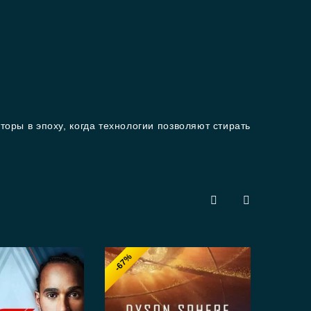
оры в эпоху, когда технологии позволяют стирать
-67%
-8