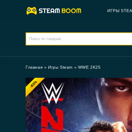
ИГРЫ STE
Главная
»
Игры Steam
»
WWE 2K25
-83%