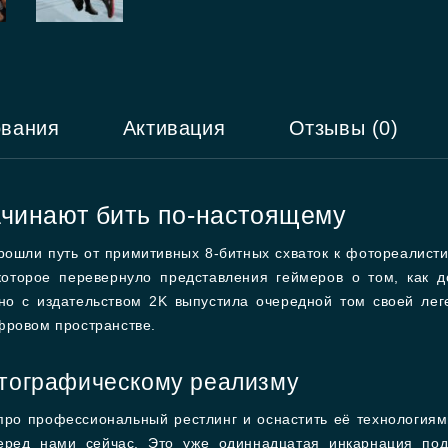
ования
Активация
Отзывы (0)
чинают бить по-настоящему
прошли путь от примитивных 8-битных схваток к фотореалис
оторое перевернуло представления геймеров о том, как д
стно с издательством 2K выпустила очередной том своей 
фровом пространстве.
атографическому реализму
 про профессиональный рестлинг и оснастить её технология
перед нами сейчас. Это уже одиннадцатая инкарнация п