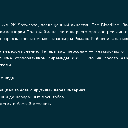
жим 2K Showcase, посвященный династии The Bloodline. Зде
Комментарии Пола Хеймана, легендарного оратора рестлинга
 через ключевые моменты карьеры Романа Рейнса и задаться 
 переосмысление. Теперь ваш персонаж — независимо от п
ершине корпоративной пирамиды WWE. Это не просто набо
твами.
м виде:
ацией вместе с друзьями через интернет
ации до невиданных масштабов
тегии и боевой механики