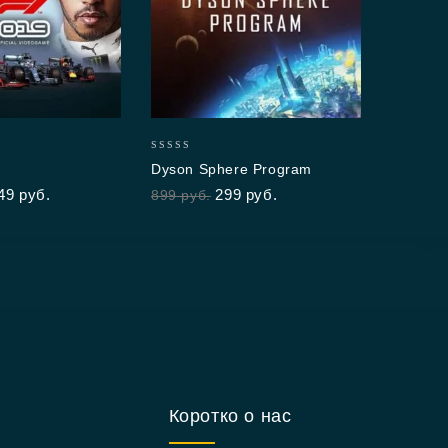
0
FIF
out
3,4
of
5
0
Dyson Sphere Program
out
49
руб.
299
руб.
899
руб.
of
5
Коротко о нас