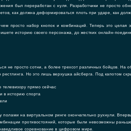
ижения был переработан с нуля. Разработчики не просто об
летов, как должна деформироваться плоть при ударе, как дол
чем просто набор кнопок и комбинаций. Теперь это целая э
пишете историю своего персонажа, до жестких онлайн-поедин
.
ться не просто сотни, а более трехсот различных бойцов. На
рестлинга. Но это лишь верхушка айсберга. Под капотом скр
о телевизору прямо сейчас
и в историю спорта
тели
у полами на виртуальном ринге окончательно рухнули. Вперв
комбинации противостояний, которые были невозможны раньше
раведливое соревнование в цифровом мире.