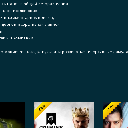
ть пятая в общей истории серии
, а не исключение
и и комментариями легенд
ндерной нарративной линией
ь
так и в компании
то манифест того, как должны развиваться спортивные симулят
-68%
-78%