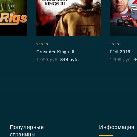
5.00
0
Crusader Kings III
F1® 2019
out of 5
out
.
349
руб.
4
1,099
руб.
1,999
руб.
of
5
Популярные
Информация
страницы