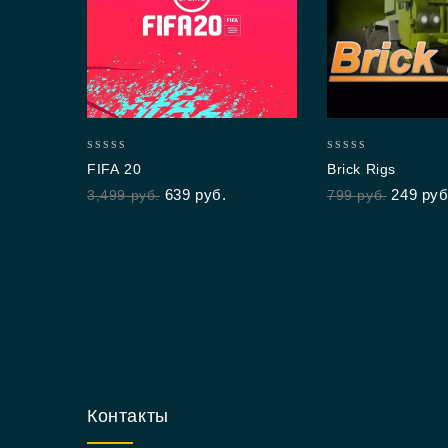
0
0
FIFA 20
Brick Rigs
out
out
639
руб.
249
руб
3,499
руб.
799
руб.
of
of
5
5
Контакты