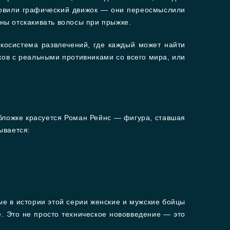
новили графический движок — они переосмыслили
жны отскакивать волосы при прыжке.
косистема развлечений, где каждый может найти
ков с реальными противниками со всего мира, или
 обложке красуется Роман Рейнс — фигура, ставшая
ывается:
ые в истории этой серии женские и мужские бойцы
. Это не просто техническое нововведение — это