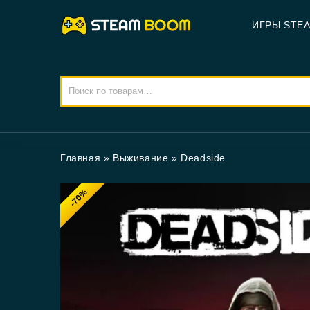
ИГРЫ STE
Главная
»
Выживание
»
Deadside
-70%