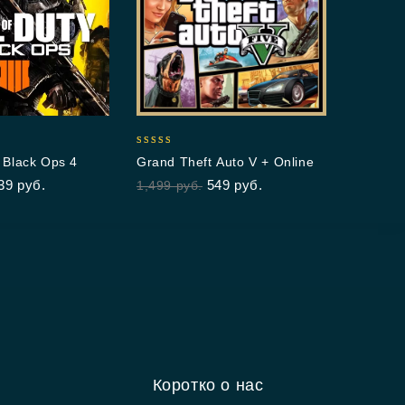
0
Geomet
out
699
руб
of
5
4.94
: Black Ops 4
Grand Theft Auto V + Online
out of 5
39
руб.
549
руб.
1,499
руб.
Коротко о нас