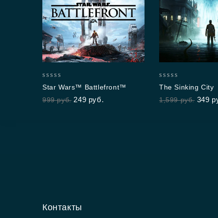
0
0
Star Wars™ Battlefront™
The Sinking City
out
out
249
руб.
349
р
999
руб.
1,599
руб.
of
of
5
5
Контакты