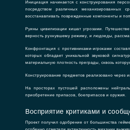
Инициация начинается с конструирования персо
посредством различных механизированных ср
восстанавливать поврежденные компоненты и поп
Руины цивилизации кишат угрозами. Путешестве
верность рухнувшему режиму, и людоеды, рассма
Конфронтация с противниками-игроками составл
которых обладает уникальной звуковой сигнат
материальную плотность преграды, сквозь котору
Конструирование предметов реализовано через и
На просторах пустошей расположены нейтраль
приобретение припасов, боеприпасов и оружия.
Восприятие критиками и сооб
Проект получил одобрение от большинства гейм
особенно отметили аутентичность механик выжив