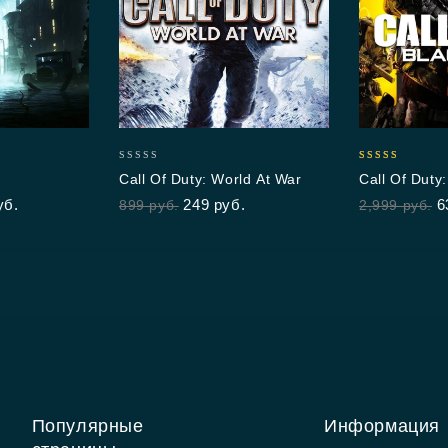
0
5.00
Call Of Duty: World At War
Call Of Duty
out
out of 5
уб.
249
руб.
6
899
руб.
2,999
руб.
of
5
Популярные
Информация