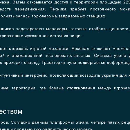
нажа. Затем открывается доступ к территории площадью 22
едств передвижения. Техника требует постоянного мони
олнять запасы горючего на заправочных станциях.
нников подстерегают мародеры, готовые отобрать ценности
тривающие чужаков как источник пищи.
яет стержень игровой механики. Арсенал включает множест
урой и анимационной последовательностью. Система урона 
ю проходит снаряд. Траектория пули подвергается деформаци
нтуитивный интерфейс, позволяющий возводить укрытия для 
ные территории, где боевые столкновения между игрокам
ществом
еров. Согласно данным платформы Steam, четыре пятых реце
ания и продвинутую баллистическую модель.