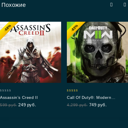
Похожие
-58%
-83%
0
5.00
Assassin’s Creed II
Call Of Duty®: Modern
out
out of 5
Warfare® II
249
руб.
749
руб.
599
руб.
4,299
руб.
of
5