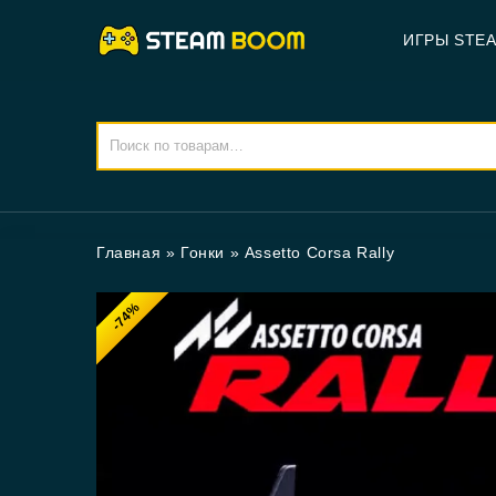
ИГРЫ STE
Главная
»
Гонки
»
Assetto Corsa Rally
-74%