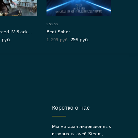
5.00
A Pla
out of
999
р
0
reed IV Black
Beat Saber
out
9
руб.
299
руб.
1,299
руб.
of
5
Коротко о нас
Мы магазин лицензионных
игровых ключей Steam,