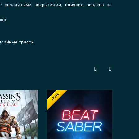
с различными покрытиями, влияние осадков на
ров
ллийные трассы
-77%
-6