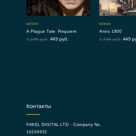
5.00
5.00
A Plague Tale: Requiem
Anno 1800
out of 5
out of 5
449
руб.
449
р
1,399
руб.
1,799
руб.
Контакты
FAKEL DIGITAL LTD · Company No.
16154931