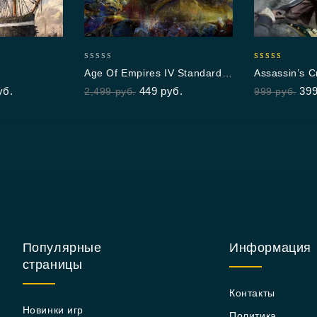
0
4.67
Age Of Empires IV Standard
Assassin’s C
out
out of 5
Edition
Flag
уб.
449
руб.
39
2,499
руб.
999
руб.
of
5
Популярные
Информация
страницы
Контакты
Новинки игр
Политика