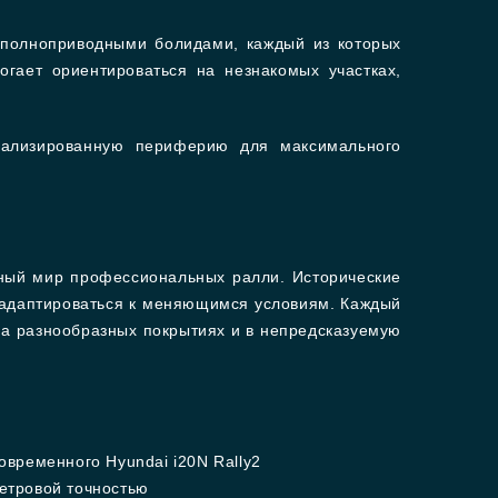
полноприводными болидами, каждый из которых
гает ориентироваться на незнакомых участках,
иализированную периферию для максимального
арный мир профессиональных ралли. Исторические
и адаптироваться к меняющимся условиям. Каждый
на разнообразных покрытиях и в непредсказуемую
овременного Hyundai i20N Rally2
метровой точностью