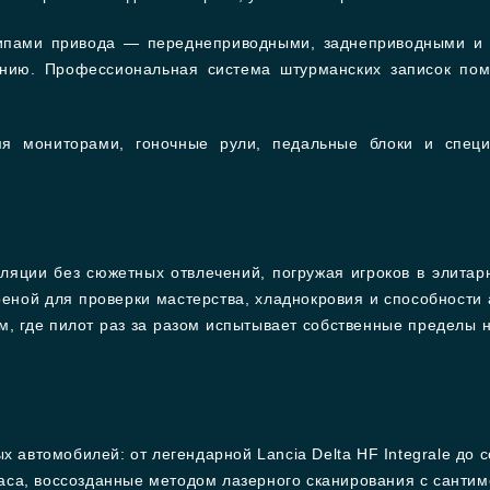
ипами привода — переднеприводными, заднеприводными и 
анию. Профессиональная система штурманских записок помо
мя мониторами, гоночные рули, педальные блоки и спец
муляции без сюжетных отвлечений, погружая игроков в элит
реной для проверки мастерства, хладнокровия и способност
м, где пилот раз за разом испытывает собственные пределы 
автомобилей: от легендарной Lancia Delta HF Integrale до с
заса, воссозданные методом лазерного сканирования с санти