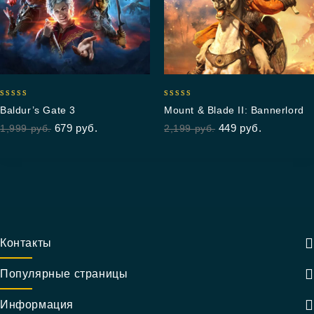
4.90
5.00
Baldur’s Gate 3
Mount & Blade II: Bannerlord
out of 5
out of 5
679
руб.
449
руб.
1,999
руб.
2,199
руб.
Контакты
Популярные страницы
Информация