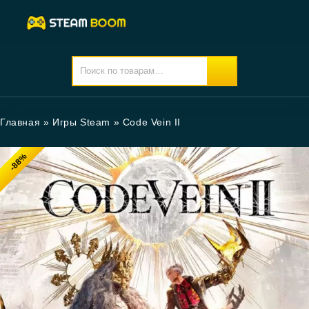
Главная
»
Игры Steam
»
Code Vein II
-88%