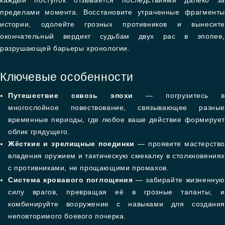
каждый поступок отзывается последствиями далеко за
пределами момента. Восстановите утраченные фрагменты
истории, одолейте грозных противников и вынесите
окончательный вердикт судьбам двух рас в эпопее,
разрушающей барьеры хронологии.
Ключевые особенности
Путешествие сквозь эпохи
— погрузитесь в
многослойное повествование, связывающее разные
временные периоды, где любое ваше действие формирует
облик грядущего.
Жёсткие и зрелищные поединки
— проявите мастерство
владения оружием и тактическую смекалку в столкновениях
с противниками, не прощающими промахов.
Система кровавого поглощения
— забирайте жизненную
силу врагов, превращая её в грозные таланты, и
комбинируйте вооружение с навыками для создания
неповторимого боевого почерка.