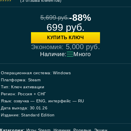
(
3
отзыва клиентов)
4.33
out
of 5
-88%
5,699
руб.
699
руб.
КУПИТЬ КЛЮЧ
5,000
руб.
Экономия:
Наличие:
Много
Операционная система: Windows
Платформа: Steam
Тип: Ключ активации
Регион: Россия + СНГ
Язык: озвучка — ENG, интерфейс — RU
Дата выхода: 30.01.26
Издание: Standard Edition
Категории:
Игры Steam
,
Новинки
,
Ролевые
,
Экшен