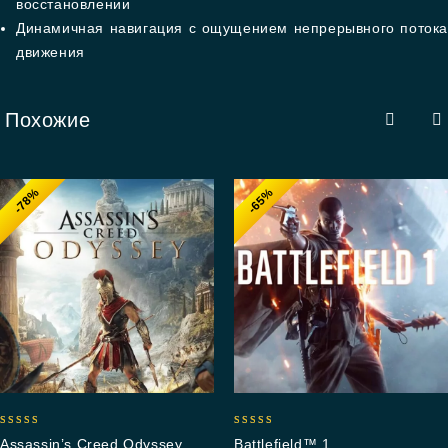
восстановлении
Динамичная навигация с ощущением непрерывного потока
движения
Похожие
-78%
-65%
5.00
5.00
Assassin’s Creed Odyssey
Battlefield™ 1