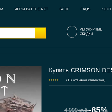
AM
ИГРЫ BATTLE NET
БЛОГ
FAQS
КОНТ
РЕГУЛЯРНЫЕ
СКИДКИ
Купить CRIMSON D
(
13
отзывов клиентов)
4.92
out
of 5
-85%
4,999
руб.