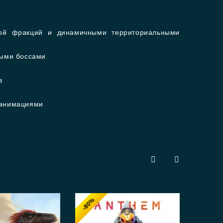
ой фракций и динамичными территориальными
ными боссами
в
 анимациями
-80%
-7