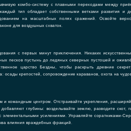
зывчивую комбо-систему с плавными переходами между приё
 каждый тип обладает собственными ветками развития и 
дованием на масштабных полях сражений. Освойте верх
коне для воздушных схваток.
дования с первых минут приключения. Никаких искусственн
ных песков пустынь до ледяных северных пустошей и оживлё
ственное царство Бездны, чтобы раскрыть древние секрет
: осады крепостей, сопровождение караванов, охота на чудо
м и командным центром. Отстраивайте укрепления, расширя
 добавляют глубины: возделывайте землю, разводите скот, 
 с элементальными усилениями. Управляйте соратниками-Се
рыва влияния враждебных фракций.