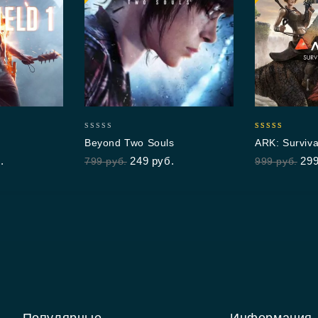
0
4.83
Beyond Two Souls
ARK: Surviva
out
out of 5
.
249
руб.
29
799
руб.
999
руб.
of
5