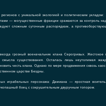
регионов с уникальной экологией и политическим укладом:
тами — могущественные фракции сражаются за контроль на
едуют сложным суточным распорядкам, а противоборствую
когда грозный военачальник клана Серогривых. Жестокое 
, смысла существования. Осталась лишь неутолимая жажд
ановить честь клана. Однако по мере продвижения сквозь хао
ственном царстве Бездны.
ных играбельных персонажа: Дамиана — яростная воител
рукопашный боец с сокрушительным двуручным топором.