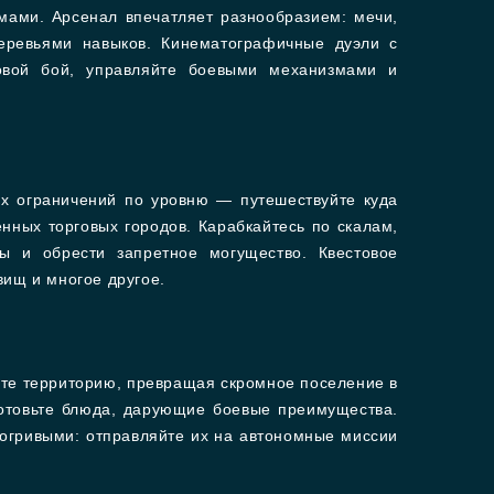
мами. Арсенал впечатляет разнообразием: мечи,
деревьями навыков. Кинематографичные дуэли с
овой бой, управляйте боевыми механизмами и
ых ограничений по уровню — путешествуйте куда
нных торговых городов. Карабкайтесь по скалам,
ы и обрести запретное могущество. Квестовое
вищ и многое другое.
йте территорию, превращая скромное поселение в
готовьте блюда, дарующие боевые преимущества.
рогривыми: отправляйте их на автономные миссии