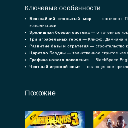
Ключевые особенности
Бескрайний открытый мир
— континент Па
конфликтами
Зрелищная боевая система
— отточенные ком
Три играбельных героя
— Клифф, Дамиана и 
Развитие базы и стратегия
— строительство к
Царство Бездны
— таинственное скрытое изме
Графика нового поколения
— BlackSpace Eng
Честный игровой опыт
— полноценное приклю
Похожие
-85%
-65%