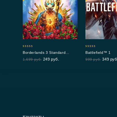
5.00
5.00
Borderlands 3 Standard
Battlefield™ 1
out of 5
out of 5
Edition
249
руб.
349
руб
1,699
руб.
999
руб.