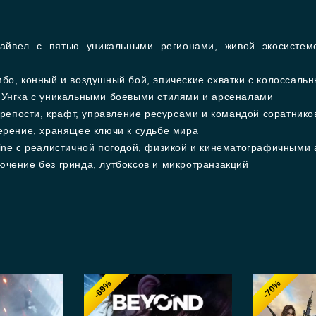
йвел с пятью уникальными регионами, живой экосистем
бо, конный и воздушный бой, эпические схватки с колоссаль
Унгка с уникальными боевыми стилями и арсеналами
репости, крафт, управление ресурсами и командой соратнико
рение, хранящее ключи к судьбе мира
ine с реалистичной погодой, физикой и кинематографичными
чение без гринда, лутбоксов и микротранзакций
-69%
-70%