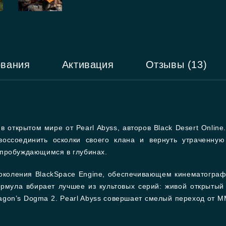
ования
Активация
Отзывы (13)
 открытом мире от Pearl Abyss, авторов Black Desert Onlin
воссоединить осколки своего клана и вернуть утраченну
 пробуждающимся в глубинах.
околения BlackSpace Engine, обеспечивающем кинематогра
мула вбирает лучшее из культовых серий: живой открытый 
agon’s Dogma 2. Pearl Abyss совершает смелый переход от