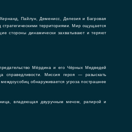
 Хернанд, Пайлун, Деменисс, Делезия и Багровая
д стратегическими территориями. Мир ощущается
щие стороны динамически захватывают и теряют
предательство Мёрдина и его Чёрных Медведей
а справедливости. Миссия героя — разыскать
с междоусобиц обнаруживается угроза пострашнее
ьница, владеющая двуручным мечом, рапирой и