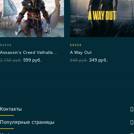
0
5.00
Assassin’s Creed Valhalla
A Way Out
out
out of 5
Standard Edition
599
руб.
349
руб.
2,750
руб.
999
руб.
of
5
Контакты
Популярные страницы