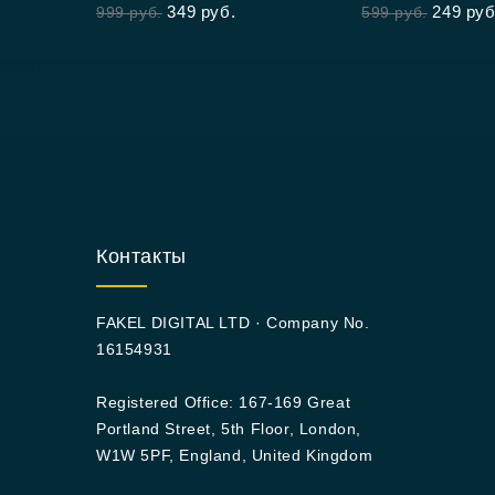
349
руб.
249
руб
999
руб.
599
руб.
of
5
Контакты
FAKEL DIGITAL LTD · Company No.
16154931
Registered Office: 167-169 Great
Portland Street, 5th Floor, London,
W1W 5PF, England, United Kingdom