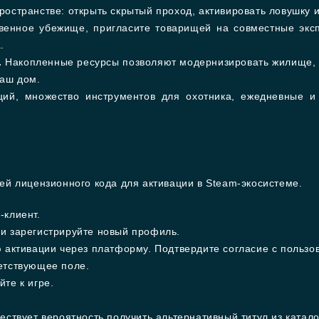
остранстве: открыть скрытый проход, активировать ловушку 
венное убежище, пригласите товарищей на совместные эксп
.
.
Накопленные ресурсы позволяют модернизировать жилище, п
ваш дом.
ий, множество инструментов для охотника, ежедневные и
й лицензионного кода для активации в Steam-экосистеме.
-клиент.
и зарегистрируйте новый профиль.
ю активации через платформу. Подтвердите согласие с пользо
етствующее поле.
те к игре.
ствует вероятность получить альтернативный титул из катало