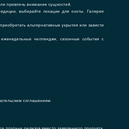
или привлечь внимание сущностей.
едиции, выбирайте локации для охоты. Галерея
риобретать альтернативные укрытия или завести
 еженедельные челленджи, сезонные события с
вательским соглашением.
га платных релизов вместо заявленного продукта.