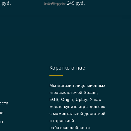
9
руб.
249
руб.
2,199
руб.
of
5
Коротко о нас
Мы магазин лицензионных
игровых ключей Steam,
EGS, Origin, Uplay. У нас
ости
можно купить игры дешево
ия
с моментальной доставкой
и гарантией
ат
работоспособности.