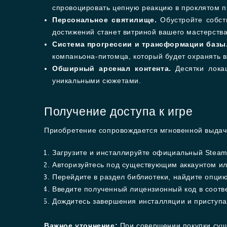
спровоцировать цепную реакцию в проклятом пр
Персональное святилище.
Обустройте собст
достижений станет витриной вашего мастерства
Система прогрессии и трансформации базы
компаньона-питомца, который будет охранять 
Обширный арсенал контента.
Десятки локац
уникальными сюжетами.
Получение доступа к игре
Приобретение сопровождается мгновенной выдаче
Загрузите и инсталлируйте официальный Steam
Авторизуйтесь под существующим аккаунтом ил
Перейдите в раздел библиотеки, найдите опци
Введите полученный лицензионный код в соотв
Дождитесь завершения инсталляции и приступай
Важное уточнение:
При совершении покупки суще