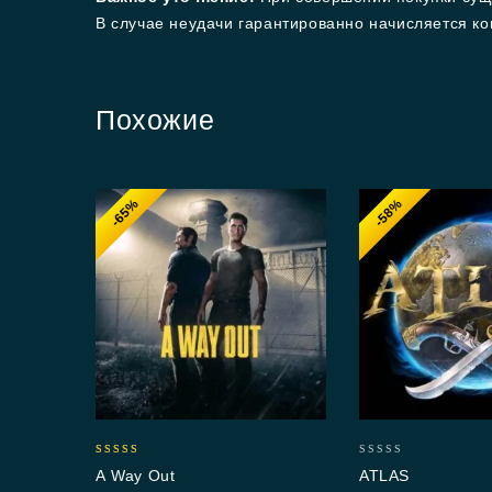
В случае неудачи гарантированно начисляется ко
Похожие
-65%
-58%
5.00
0
A Way Out
ATLAS
out of 5
out