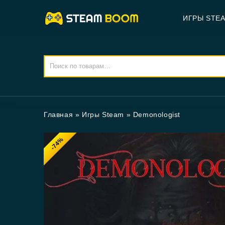
ИГРЫ STE
Главная
»
Игры Steam
»
Demonologist
-74%