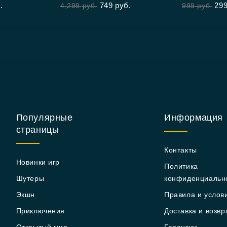
Warfare® II
Edition
.
749
руб.
29
4,299
руб.
999
руб.
Популярные
Информация
страницы
Контакты
Новинки игр
Политика
Шутеры
конфиденциальн
Экшн
Правила и услов
Приключения
Доставка и возвр