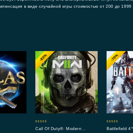
мпенсация в виде случайной игры стоимостью от 200 до 1999 
-83%
-70%
5.00
5.00
Call Of Duty®: Modern
Battlefield 
out of 5
out of 5