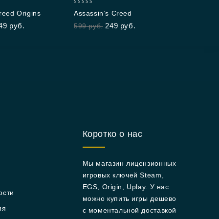
0
reed Origins
Assassin’s Creed
out
49
руб.
249
руб.
599
руб.
of
5
Коротко о нас
Мы магазин лицензионных
игровых ключей Steam,
EGS, Origin, Uplay. У нас
ости
можно купить игры дешево
ия
с моментальной доставкой