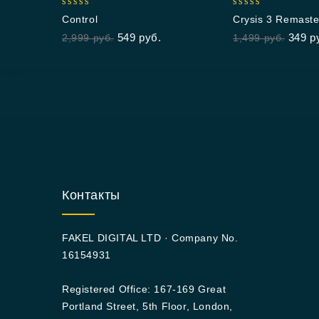
5.00
5.00
Control
Crysis 3 Remast
out of 5
out of 5
549
руб.
349
р
2,999
руб.
1,499
руб.
Контакты
FAKEL DIGITAL LTD · Company No.
16154931
Registered Office: 167-169 Great
Portland Street, 5th Floor, London,