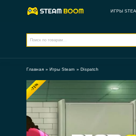
ИГРЫ STE
Главная
»
Игры Steam
»
Dispatch
-71%