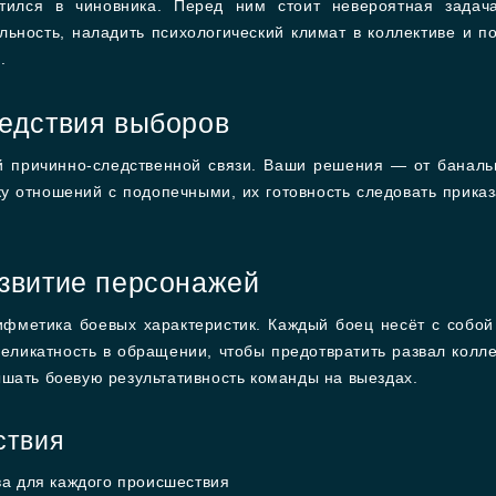
атился в чиновника. Перед ним стоит невероятная зада
льность, наладить психологический климат в коллективе и п
.
ледствия выборов
й причинно-следственной связи. Ваши решения — от банальн
 отношений с подопечными, их готовность следовать прика
азвитие персонажей
фметика боевых характеристик. Каждый боец несёт с собой
ликатность в обращении, чтобы предотвратить развал колл
ышать боевую результативность команды на выездах.
ствия
а для каждого происшествия