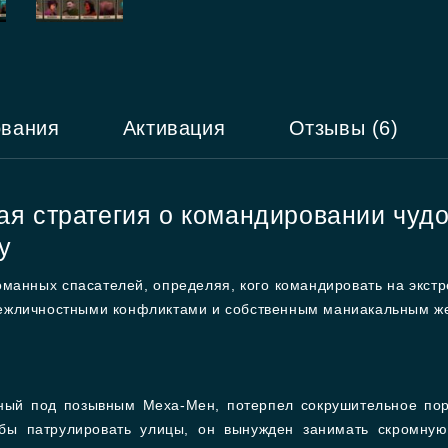
ования
Активация
Отзывы (6)
ая стратегия о командировании чудо
у
манных спасателей, определяя, кого командировать на экст
ежличностными конфликтами и собственным маниакальным жел
тный под позывным Меха-Мен, потерпел сокрушительное по
тобы патрулировать улицы, он вынужден занимать скромную