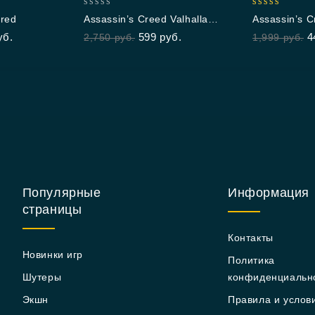
0
5.00
ered
Assassin’s Creed Valhalla
Assassin’s C
out
out of 5
Standard Edition
уб.
599
руб.
4
2,750
руб.
1,999
руб.
of
5
Популярные
Информация
страницы
Контакты
Новинки игр
Политика
Шутеры
конфиденциальн
Экшн
Правила и услов