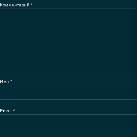
Комментарий
*
Имя
*
Email
*