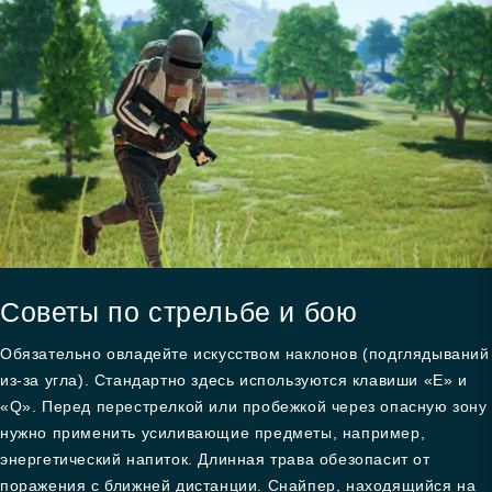
Советы по стрельбе и бою
Обязательно овладейте искусством наклонов (подглядываний
из-за угла). Стандартно здесь используются клавиши «E» и
«Q». Перед перестрелкой или пробежкой через опасную зону
нужно применить усиливающие предметы, например,
энергетический напиток. Длинная трава обезопасит от
поражения с ближней дистанции. Снайпер, находящийся на