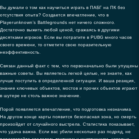
Вы думали о том как научиться играть в ПАБГ на ПК без
отсутствия опыта? Создается впечатление, что в
Playerunknown’s Battlegrounds нет ничего сложного.
Достаточно выжить любой ценой, сражаясь в другими
десятками игроков. Если вы потратите в PUBG много часов
своего времени, то отметите свою поразительную
неэффективность.
Связан данный факт с тем, что первоначально были упущены
важные советы. Вы являетесь легкой целью, не знаете, как
лучше поступить в определенной ситуации. И ваша реакция,
знание ключевых объектов, мостов и прочих объектов играют
в шутере не столь важное значение.
Порой появляется впечатление, что подготовка незначима.
На другом конце карты появится безопасная зона, но смерть
произойдет от случайного выстрела. Статистика показывает,
что удача важна. Если вас убили несколько раз подряд, не