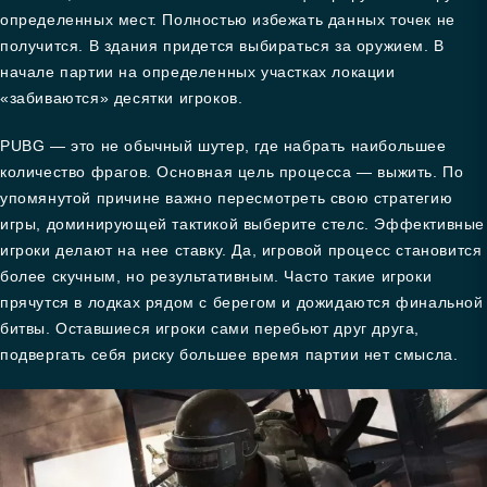
определенных мест. Полностью избежать данных точек не
получится. В здания придется выбираться за оружием. В
начале партии на определенных участках локации
«забиваются» десятки игроков.
PUBG — это не обычный шутер, где набрать наибольшее
количество фрагов. Основная цель процесса — выжить. По
упомянутой причине важно пересмотреть свою стратегию
игры, доминирующей тактикой выберите стелс. Эффективные
игроки делают на нее ставку. Да, игровой процесс становится
более скучным, но результативным. Часто такие игроки
прячутся в лодках рядом с берегом и дожидаются финальной
битвы. Оставшиеся игроки сами перебьют друг друга,
подвергать себя риску большее время партии нет смысла.