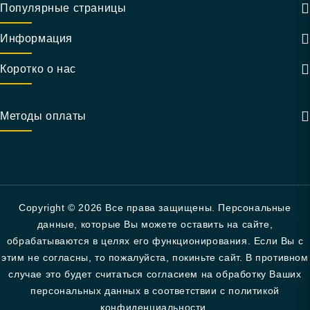
Популярные страницы
Информация
Коротко о нас
Методы оплаты
Copyright © 2026 Все права защищены. Персональные
данные, которые Вы можете оставить на сайте,
обрабатываются в целях его функционирования. Если Вы с
этим не согласны, то пожалуйста, покиньте сайт. В противном
случае это будет считаться согласием на обработку Ваших
персональных данных в соответствии с политикой
конфиденциальности.