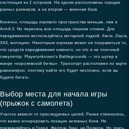
состоящая из 2 островов. На одном расположены городки
разных размеров, а на втором — военная база.
Конечно, площадь игрового пространства меньше, чем в
ArmA 3. Но пересечь всю площадь пешком сложно. Для
передвижения воспользуйтесь моторной лодкой, багги, Dacia,
УАЗ, мотоцикл. Некоторым игрокам может не понравиться то,
что средств передвижения немного, но это и не гоночный
симулятор. Playerunknown’s Battlegrounds — это шутер в
жанре «королевской битвы». Транспорт расположен по карте
равномерно, поэтому найти его будет несложно, если вы
будете бегать.
Выбор места для начала игры
(прыжок с самолета)
Участок зависит от преследуемых целей. Ранее отмечалось,
что важно игнорировать локации активных боев. Не
приземляйтесь в Город, Желтую Зону, на Полигон. Но здесь