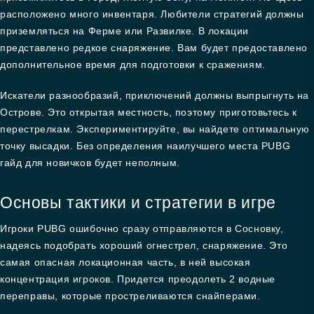
расположено много инвентаря. Любители стратегий должны
приземляться на Ферме или Развилке. В локации
представлено редкое снаряжение. Вам будет предоставлено
дополнительное время для подготовки к сражениям.
Искатели разнообразий, приключений должны выпрыгнуть на
Острове. Это открытая местность, поэтому приготовьтесь к
перестрелкам. Экспериментируйте, вы найдете оптимальную
точку высадки. Без определения наилучшего места PUBG
гайд для новичков будет неполным.
Основы тактики и стратегии в игре
Игроки PUBG ошибочно сразу отправляются в Сосновку,
надеясь подобрать хороший огнестрел, снаряжение. Это
самая опасная локационная часть, в ней высокая
концентрация игроков. Придется преодолеть 2 водные
переправы, которые простреливаются снайперами.