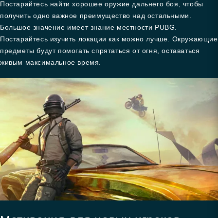
Постарайтесь найти хорошее оружие дальнего боя, чтобы
получить одно важное преимущество над остальными.
Большое значение имеет знание местности PUBG.
Постарайтесь изучить локации как можно лучше. Окружающие
предметы будут помогать спрятаться от огня, оставаться
живым максимальное время.