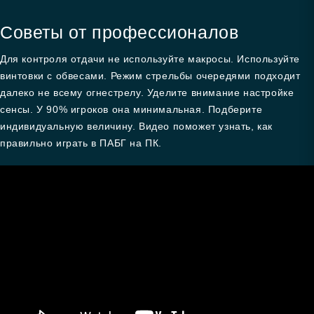
Советы от профессионалов
Для контроля отдачи не используйте макросы. Используйте
винтовки с обвесами. Режим стрельбы очередями подходит
далеко не всему огнестрелу. Уделите внимание настройке
сенсы. У 90% игроков она минимальная. Подберите
индивидуальную величину. Видео поможет узнать, как
правильно играть в ПАБГ на ПК.