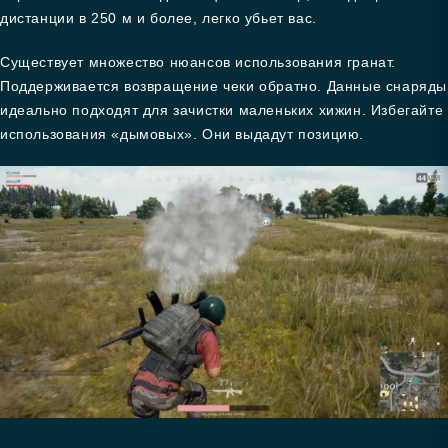
дистанции в 250 м и более, легко убьет вас.
Существует множество нюансов использования гранат.
Поддерживается возвращение чеки обратно. Данные снаряды
идеально подходят для зачистки маленьких хижин. Избегайте
использования «дымовых». Они выдадут позицию.