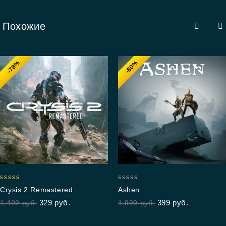
Похожие
-78%
-80%
5.00
0
Crysis 2 Remastered
Ashen
out of 5
out
329
руб.
399
руб.
1,499
руб.
1,999
руб.
of
5